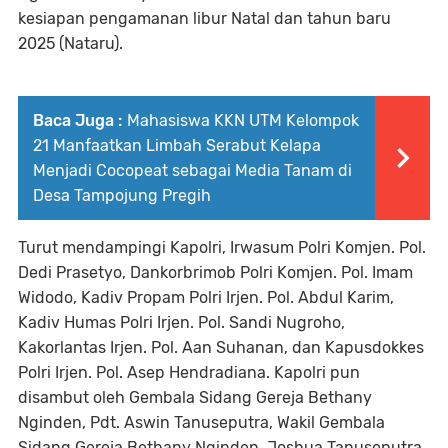
kesiapan pengamanan libur Natal dan tahun baru
2025 (Nataru).
Baca Juga :
Mahasiswa KKN UTM Kelompok
21 Manfaatkan Limbah Serabut Kelapa
Menjadi Cocopeat sebagai Media Tanam di
Desa Tampojung Pregih
Turut mendampingi Kapolri, Irwasum Polri Komjen. Pol.
Dedi Prasetyo, Dankorbrimob Polri Komjen. Pol. Imam
Widodo, Kadiv Propam Polri Irjen. Pol. Abdul Karim,
Kadiv Humas Polri Irjen. Pol. Sandi Nugroho,
Kakorlantas Irjen. Pol. Aan Suhanan, dan Kapusdokkes
Polri Irjen. Pol. Asep Hendradiana. Kapolri pun
disambut oleh Gembala Sidang Gereja Bethany
Nginden, Pdt. Aswin Tanuseputra, Wakil Gembala
Sidang Gereja Bethany Nginden, Joshua Tanuseputra,