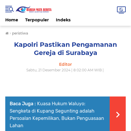
Home
Terpopuler
Indeks
›
peristiwa
Kapolri Pastikan Pengamanan
Gereja di Surabaya
Editor
Sabtu, 21 Desember 2024 | 8:02:00 AM WIB |
Baca Juga :
Kuasa Hukum Waluyo:
Sengketa di Kupang Segunting adalah
Persoalan Kepemilikan, Bukan Penguasaan
Lahan