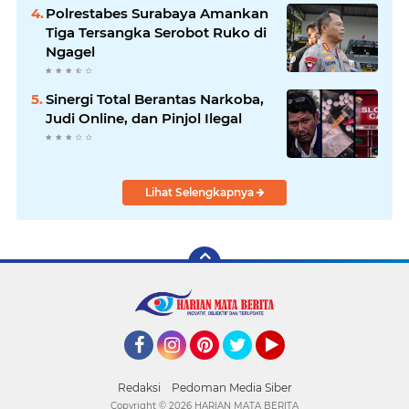
Hingga Tuntas
Polrestabes Surabaya Amankan
Tiga Tersangka Serobot Ruko di
Ngagel
Sinergi Total Berantas Narkoba,
Judi Online, dan Pinjol Ilegal
Lihat Selengkapnya
Facebook
Instagram
Pinterest
Twitter
YouTube
Redaksi
Pedoman Media Siber
Copyright ©
2026 HARIAN MATA BERITA