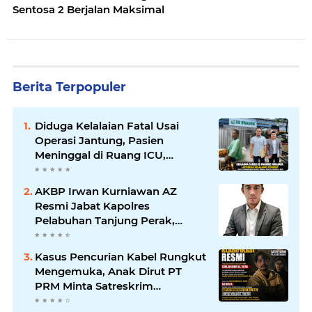
Sentosa 2 Berjalan Maksimal
Berita Terpopuler
Diduga Kelalaian Fatal Usai
Operasi Jantung, Pasien
Meninggal di Ruang ICU,
Keluarga Tuntut RSUD dr.
Soewandhie Bertanggung
AKBP Irwan Kurniawan AZ
Jawab
Resmi Jabat Kapolres
Pelabuhan Tanjung Perak,
Pimpinan Redaksi
HarianMataBerita.com
Kasus Pencurian Kabel Rungkut
Sampaikan Ucapan Selamat
Mengemuka, Anak Dirut PT
PRM Minta Satreskrim
Polrestabes Surabaya Usut