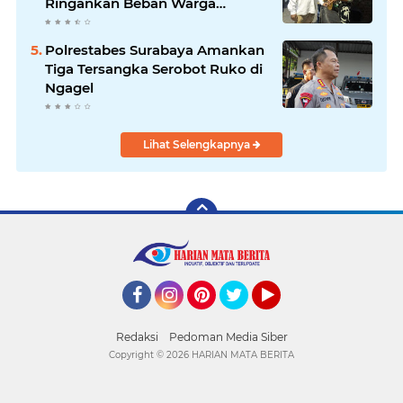
Ringankan Beban Warga
Bangkitkan Pelaku UMKM
Polrestabes Surabaya Amankan
Tiga Tersangka Serobot Ruko di
Ngagel
Lihat Selengkapnya
Facebook
Instagram
Pinterest
Twitter
YouTube
Redaksi
Pedoman Media Siber
Copyright ©
2026 HARIAN MATA BERITA