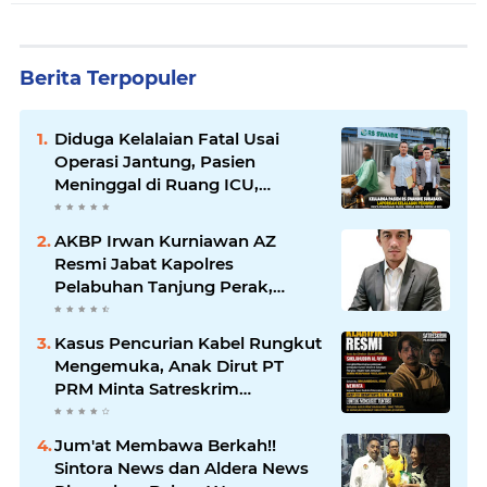
Berita Terpopuler
Diduga Kelalaian Fatal Usai
Operasi Jantung, Pasien
Meninggal di Ruang ICU,
Keluarga Tuntut RSUD dr.
Soewandhie Bertanggung
AKBP Irwan Kurniawan AZ
Jawab
Resmi Jabat Kapolres
Pelabuhan Tanjung Perak,
Pimpinan Redaksi
HarianMataBerita.com
Kasus Pencurian Kabel Rungkut
Sampaikan Ucapan Selamat
Mengemuka, Anak Dirut PT
PRM Minta Satreskrim
Polrestabes Surabaya Usut
Hingga Tuntas
Jum'at Membawa Berkah!!
Sintora News dan Aldera News