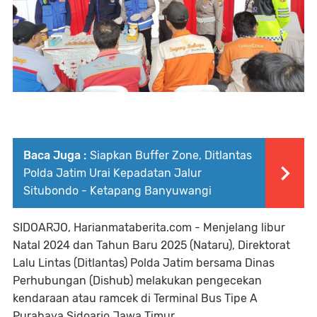
Baca Juga :
Siapkan Buffer Zone, Ditlantas
Polda Jatim Urai Kepadatan Jalur
Situbondo - Ketapang Banyuwangi
SIDOARJO, Harianmataberita.com - Menjelang libur
Natal 2024 dan Tahun Baru 2025 (Nataru), Direktorat
Lalu Lintas (Ditlantas) Polda Jatim bersama Dinas
Perhubungan (Dishub) melakukan pengecekan
kendaraan atau ramcek di Terminal Bus Tipe A
Purabaya Sidoarjo Jawa Timur.