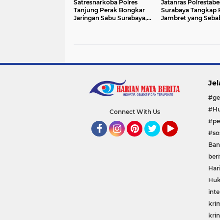
Satresnarkoba Polres
Jatanras Polrestabe
Tanjung Perak Bongkar
Surabaya Tangkap 
Jaringan Sabu Surabaya,
Jambret yang Seba
Sita 292,93 Gram Sabu
Korban Meninggal 
Jel
#ge
#Hu
Connect With Us
#pe
#sos
Facebook
Instagram
Pinterest
Twitter
YouTube
Ban
beri
Har
Huk
inte
kri
krin