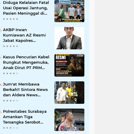
Diduga Kelalaian Fatal
Usai Operasi Jantung,
Pasien Meninggal di
Ruang ICU, Keluarga
Tuntut RSUD dr.
Soewandhie
AKBP Irwan
Bertanggung Jawab
Kurniawan AZ Resmi
Jabat Kapolres
Pelabuhan Tanjung
Perak, Pimpinan
Redaksi
Kasus Pencurian Kabel
HarianMataBerita.com
Rungkut Mengemuka,
Sampaikan Ucapan
Anak Dirut PT PRM
Selamat
Minta Satreskrim
Polrestabes Surabaya
Usut Hingga Tuntas
Jum'at Membawa
Berkah!! Sintora News
dan Aldera News
Ringankan Beban
Warga Bangkitkan
Pelaku UMKM
Polrestabes Surabaya
Amankan Tiga
Tersangka Serobot
Ruko di Ngagel