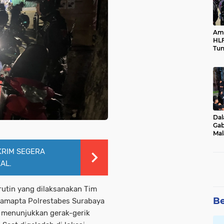
Ama
HLF
Tun
Ne
Dal
Gab
Mal
Ama
Bal
KRIM SEGERA
AL.
rutin yang dilaksanakan Tim
Be
Samapta Polrestabes Surabaya
i menunjukkan gerak-gerik