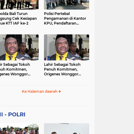
Sekolah
soaial
sosial
peristiwa
pertanian
olda Bali Turun
Polisi Pertebal
gsung Cek Kesiapan
Pengamanan di Kantor
ue KTT IAF ke-2
KPU, Pendaftaran
polri
polrii
polris
polusi
Paslon Pilkada di
Tulungagung
sialisasi
tajuk editorial
tni
Berlangsung Kondusif
ir Sebagai Tokoh
Lahir Sebagai Tokoh
nuh Komitmen,
Penuh Komitmen,
genes Wonggor
Origenes Wonggor
ib Terpilih Kembali
Wajib Terpilih Kembali
i Ketua DPRP Papua
Jadi Ketua DPRP Papua
at
Barat
Ke Halaman daerah
I - POLRI