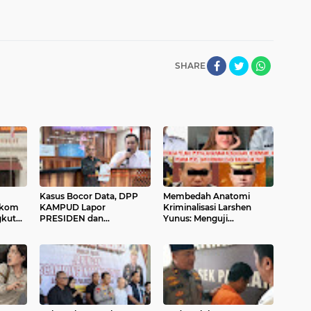
SHARE
Kasus Bocor Data, DPP
Membedah Anatomi
lkom
KAMPUD Lapor
Kriminalisasi Larshen
gkut
PRESIDEN dan
Yunus: Menguji
MENPANRB: Cabut WBK
Kedigdayaan Hukum atas
ya
BPN Bandar Lampung
Sandiwara Penguasa
anan
Pekanbaru