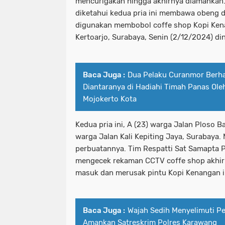
mencurigakan hingga akhirnya diamankan. S
diketahui kedua pria ini membawa obeng d
digunakan membobol coffe shop Kopi Ken
Kertoarjo, Surabaya, Senin (2/12/2024) dini
Baca Juga :
Dua Pelaku Curanmor Berha
Diantaranya di Hadiahi Timah Panas Ole
Mojokerto Kota
Kedua pria ini, A (23) warga Jalan Ploso B
warga Jalan Kali Kepiting Jaya, Surabaya
perbuatannya. Tim Respatti Sat Samapta 
mengecek rekaman CCTV coffe shop akhir
masuk dan merusak pintu Kopi Kenangan i
Baca Juga :
Wajah Sedih Menyelimuti Pe
Amankan Satreskrim Polres Karawang