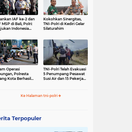
nkan IAF ke-2 dan
Kokohkan Sinergitas,
 MSP di Bali, Polri:
TNI-Polri di Kediri Gelar
jukan Indonesia
Silaturahim
gara Aman
am Operasi
TNI-Polri Telah Evakuasi
ungan, Polresta
5 Penumpang Pesawat
ang Kota Berhasil
Susi Air dan 15 Pekerja
nkan 18 Pelaku
Bangunan yang
ap Liar
Disandera KKB
Ke Halaman tni-polri
rita Terpopuler