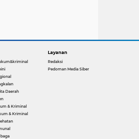
Layanan
ukum&kriminal
Redaksi
ini
Pedoman Media Siber
gional
gkalan
ita Daerah
en
um & Kriminal
um & Kriminal
ehatan
munal
mbaga