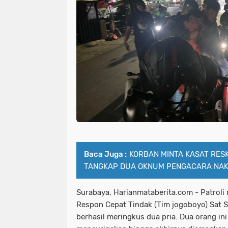
Baca Juga :
KORBAN MINTA KASAT RES
TANGKAP DUA OKNUM PENGACARA NAK
Surabaya, Harianmataberita.com - Patroli 
Respon Cepat Tindak (Tim jogoboyo) Sat 
berhasil meringkus dua pria. Dua orang in