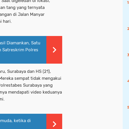
aat digeledah di lokasi,
an tang yang ternyata
angan di Jalan Manyar
 hari.
sil Diamankan, Satu
h Satreskrim Polres
aru, Surabaya dan HS (21),
. Mereka sempat tidak mengakui
Polrestabes Surabaya yang
nya mendapati video keduanya
ni.
muda, ketika di