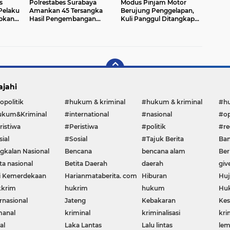
s
Polrestabes Surabaya
Modus Pinjam Motor
Pelaku
Amankan 45 Tersangka
Berujung Penggelapan,
bkan
Hasil Pengembangan
Kuli Panggul Ditangkap
Dunia
Penyidikan Kasus Siber
Polisi
Internasional
ajahi
opolitik
#hukum & kriminal
#hukum & kriminal
#h
kum&Kriminal
#international
#nasional
#op
ristiwa
#Peristiwa
#politik
#re
ial
#Sosial
#Tajuk Berita
Ban
gkalan Nasional
Bencana
bencana alam
Ber
ta nasional
Betita Daerah
daerah
giv
i Kemerdekaan
Harianmataberita. com
Hiburan
Huj
krim
hukrim
hukum
Huk
rnasional
Jateng
Kebakaran
Kes
manal
kriminal
kriminalisasi
kri
al
Laka Lantas
Lalu lintas
le