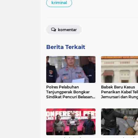
kriminal
komentar
Berita Terkait
Polres Pelabuhan
Babak Baru Kasus
Tanjungperak Bongkar
Penarikan Kabel Te
Sindikat Pencuri Belasan
Jemursari dan Run
Unit AC, Empat Tersangka
Industri, Sat Tipikor
Diamankan
Polrestabes Suraba
Ambil Alih Penang