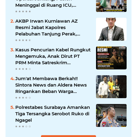
Meninggal di Ruang ICU,
Keluarga Tuntut RSUD dr.
Soewandhie Bertanggung
AKBP Irwan Kurniawan AZ
Jawab
Resmi Jabat Kapolres
Pelabuhan Tanjung Perak,
Pimpinan Redaksi
HarianMataBerita.com
Kasus Pencurian Kabel Rungkut
Sampaikan Ucapan Selamat
Mengemuka, Anak Dirut PT
PRM Minta Satreskrim
Polrestabes Surabaya Usut
Hingga Tuntas
Jum'at Membawa Berkah!!
Sintora News dan Aldera News
Ringankan Beban Warga
Bangkitkan Pelaku UMKM
Polrestabes Surabaya Amankan
Tiga Tersangka Serobot Ruko di
Ngagel