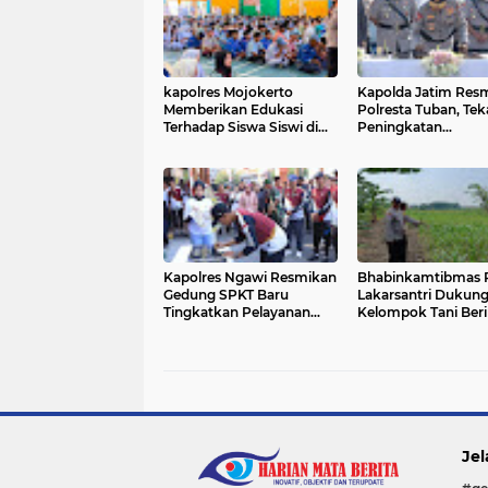
kapolres Mojokerto
Kapolda Jatim Res
Memberikan Edukasi
Polresta Tuban, Te
Terhadap Siswa Siswi di
Peningkatan
Sekolah Bahaya Narkoba
Profesionalisme da
dan Vape
Pelayanan Presisi
Kapolres Ngawi Resmikan
Bhabinkamtibmas 
Gedung SPKT Baru
Lakarsantri Dukun
Tingkatkan Pelayanan
Kelompok Tani Beri
Cepat, Modern dan
Makmur Perkuat
Humanis
Ketahanan Pangan
Surabaya
Jel