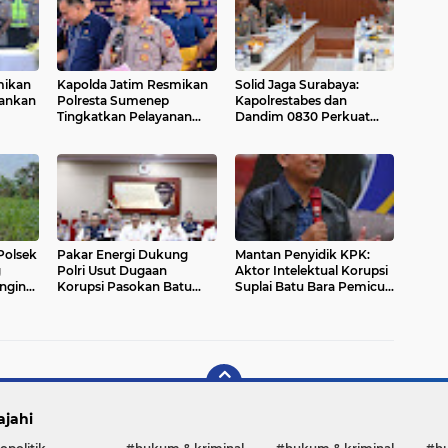
mikan
Kapolda Jatim Resmikan
Solid Jaga Surabaya:
kankan
Polresta Sumenep
Kapolrestabes dan
Tingkatkan Pelayanan
Dandim 0830 Perkuat
n
dan Perkuat Sinergi
Sinergi TNI-Polri Demi
Dengan Semangat Jogo
Keamanan Kota
Jatim
Polsek
Pakar Energi Dukung
Mantan Penyidik KPK:
g
Polri Usut Dugaan
Aktor Intelektual Korupsi
ngin
Korupsi Pasokan Batu
Suplai Batu Bara Pemicu
Bara PLTU yang Ditaksir
Blackout Listrik Harus
Rugikan Negara Rp5
Ditangkap
Triliun
ajahi