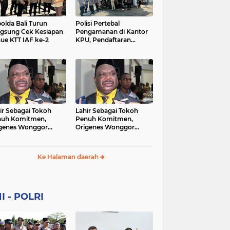
Sekolah
soaial
sosial
peristiwa
pertanian
olda Bali Turun
Polisi Pertebal
gsung Cek Kesiapan
Pengamanan di Kantor
ue KTT IAF ke-2
KPU, Pendaftaran
polri
polrii
polris
polusi
Paslon Pilkada di
Tulungagung
sialisasi
tajuk editorial
tni
Berlangsung Kondusif
ir Sebagai Tokoh
Lahir Sebagai Tokoh
nuh Komitmen,
Penuh Komitmen,
genes Wonggor
Origenes Wonggor
ib Terpilih Kembali
Wajib Terpilih Kembali
i Ketua DPRP Papua
Jadi Ketua DPRP Papua
at
Barat
Ke Halaman daerah
I - POLRI