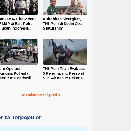
nkan IAF ke-2 dan
Kokohkan Sinergitas,
 MSP di Bali, Polri:
TNI-Polri di Kediri Gelar
jukan Indonesia
Silaturahim
gara Aman
am Operasi
TNI-Polri Telah Evakuasi
ungan, Polresta
5 Penumpang Pesawat
ang Kota Berhasil
Susi Air dan 15 Pekerja
nkan 18 Pelaku
Bangunan yang
ap Liar
Disandera KKB
Ke Halaman tni-polri
rita Terpopuler