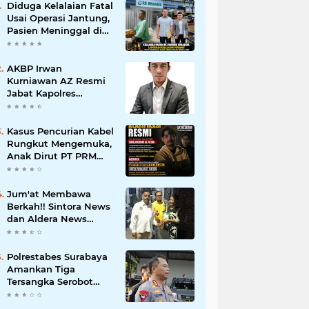
Diduga Kelalaian Fatal
Usai Operasi Jantung,
Pasien Meninggal di
Ruang ICU, Keluarga
Tuntut RSUD dr.
Soewandhie
AKBP Irwan
Bertanggung Jawab
Kurniawan AZ Resmi
Jabat Kapolres
Pelabuhan Tanjung
Perak, Pimpinan
Redaksi
Kasus Pencurian Kabel
HarianMataBerita.com
Rungkut Mengemuka,
Sampaikan Ucapan
Anak Dirut PT PRM
Selamat
Minta Satreskrim
Polrestabes Surabaya
Usut Hingga Tuntas
Jum'at Membawa
Berkah!! Sintora News
dan Aldera News
Ringankan Beban
Warga Bangkitkan
Pelaku UMKM
Polrestabes Surabaya
Amankan Tiga
Tersangka Serobot
Ruko di Ngagel