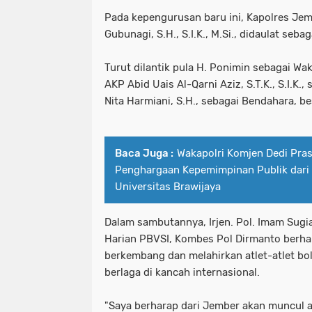
Pada kepengurusan baru ini, Kapolres Je
Gubunagi, S.H., S.I.K., M.Si., didaulat se
Turut dilantik pula H. Ponimin sebagai W
AKP Abid Uais Al-Qarni Aziz, S.T.K., S.I.K.,
Nita Harmiani, S.H., sebagai Bendahara, be
Baca Juga :
Wakapolri Komjen Dedi Pras
Penghargaan Kepemimpinan Publik dari
Universitas Brawijaya
Dalam sambutannya, Irjen. Pol. Imam Sugi
Harian PBVSI, Kombes Pol Dirmanto berha
berkembang dan melahirkan atlet-atlet bol
berlaga di kancah internasional.
"Saya berharap dari Jember akan muncul at