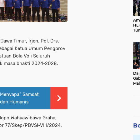
Ama
HLF
Tun
Ne
awa Timur, Irjen. Pol. Drs.
 sebagai Ketua Umum Pengprov
tuan Bola Voli Seluruh
uk masa bhakti 2024-2028,
Dal
Gab
Mal
Ama
Bal
s Menyapa" Samsat
f dan Humanis
ndopo Wahyawibawa Graha,
Be
r 77/Skep/PBVSI-VIII/2024,