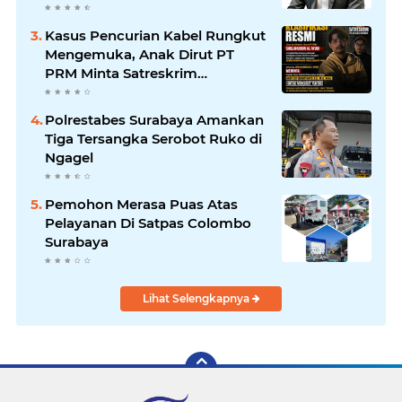
Pimpinan Redaksi
HarianMataBerita.com
Kasus Pencurian Kabel Rungkut
Sampaikan Ucapan Selamat
Mengemuka, Anak Dirut PT
PRM Minta Satreskrim
Polrestabes Surabaya Usut
Hingga Tuntas
Polrestabes Surabaya Amankan
Tiga Tersangka Serobot Ruko di
Ngagel
Pemohon Merasa Puas Atas
Pelayanan Di Satpas Colombo
Surabaya
Lihat Selengkapnya