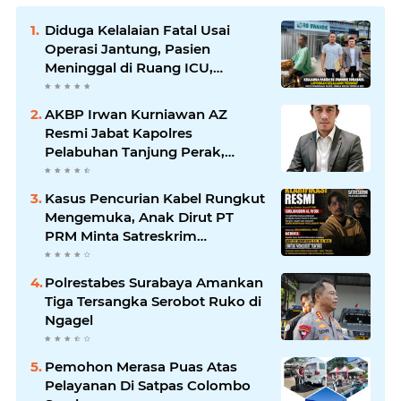
Diduga Kelalaian Fatal Usai
Operasi Jantung, Pasien
Meninggal di Ruang ICU,
Keluarga Tuntut RSUD dr.
Soewandhie Bertanggung
AKBP Irwan Kurniawan AZ
Jawab
Resmi Jabat Kapolres
Pelabuhan Tanjung Perak,
Pimpinan Redaksi
HarianMataBerita.com
Kasus Pencurian Kabel Rungkut
Sampaikan Ucapan Selamat
Mengemuka, Anak Dirut PT
PRM Minta Satreskrim
Polrestabes Surabaya Usut
Hingga Tuntas
Polrestabes Surabaya Amankan
Tiga Tersangka Serobot Ruko di
Ngagel
Pemohon Merasa Puas Atas
Pelayanan Di Satpas Colombo