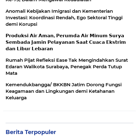
Anomali Kebijakan Imigrasi dan Kementerian
Investasi: Koordinasi Rendah, Ego Sektoral Tinggi
demi Korupsi
𝗣𝗿𝗼𝗱𝘂𝗸𝘀𝗶 𝗔𝗶𝗿 𝗔𝗺𝗮𝗻, 𝗣𝗲𝗿𝘂𝗺𝗱𝗮 𝗔𝗶𝗿 𝗠𝗶𝗻𝘂𝗺 𝗦𝘂𝗿𝘆𝗮
𝗦𝗲𝗺𝗯𝗮𝗱𝗮 𝗝𝗮𝗺𝗶𝗻 𝗣𝗲𝗹𝗮𝘆𝗮𝗻𝗮𝗻 𝗦𝗮𝗮𝘁 𝗖𝘂𝗮𝗰𝗮 𝗘𝗸𝘀𝘁𝗿𝗶𝗺
𝗱𝗮𝗻 𝗟𝗶𝗯𝘂𝗿 𝗟𝗲𝗯𝗮𝗿𝗮𝗻
Rumah Pijat Refleksi Ease Tak Mengindahkan Surat
Edaran Walikota Surabaya, Penegak Perda Tutup
Mata
Kemendukbangga/ BKKBN Jatim Dorong Fungsi
Keagamaan dan Lingkungan demi Ketahanan
Keluarga
Berita Terpopuler