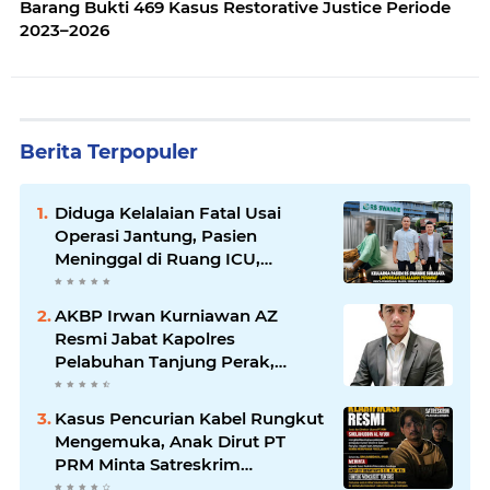
Barang Bukti 469 Kasus Restorative Justice Periode
2023–2026
Berita Terpopuler
Diduga Kelalaian Fatal Usai
Operasi Jantung, Pasien
Meninggal di Ruang ICU,
Keluarga Tuntut RSUD dr.
Soewandhie Bertanggung
AKBP Irwan Kurniawan AZ
Jawab
Resmi Jabat Kapolres
Pelabuhan Tanjung Perak,
Pimpinan Redaksi
HarianMataBerita.com
Kasus Pencurian Kabel Rungkut
Sampaikan Ucapan Selamat
Mengemuka, Anak Dirut PT
PRM Minta Satreskrim
Polrestabes Surabaya Usut