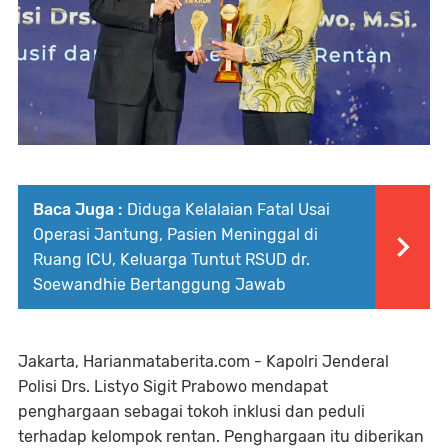
Baca Juga :
Diduga Kelalaian Fatal Usai
Operasi Jantung, Pasien Meninggal di
Ruang ICU, Keluarga Tuntut RSUD dr.
Soewandhie Bertanggung Jawab
Jakarta, Harianmataberita.com - Kapolri Jenderal
Polisi Drs. Listyo Sigit Prabowo mendapat
penghargaan sebagai tokoh inklusi dan peduli
terhadap kelompok rentan. Penghargaan itu diberikan