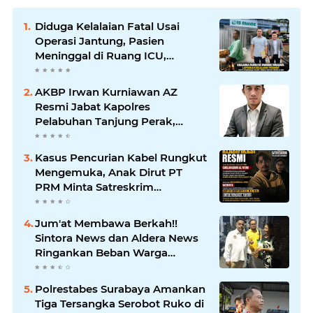
Diduga Kelalaian Fatal Usai
Operasi Jantung, Pasien
Meninggal di Ruang ICU,
Keluarga Tuntut RSUD dr.
Soewandhie Bertanggung
AKBP Irwan Kurniawan AZ
Jawab
Resmi Jabat Kapolres
Pelabuhan Tanjung Perak,
Pimpinan Redaksi
HarianMataBerita.com
Kasus Pencurian Kabel Rungkut
Sampaikan Ucapan Selamat
Mengemuka, Anak Dirut PT
PRM Minta Satreskrim
Polrestabes Surabaya Usut
Hingga Tuntas
Jum'at Membawa Berkah!!
Sintora News dan Aldera News
Ringankan Beban Warga
Bangkitkan Pelaku UMKM
Polrestabes Surabaya Amankan
Tiga Tersangka Serobot Ruko di