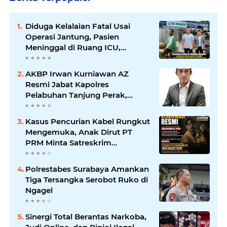
Diduga Kelalaian Fatal Usai
Operasi Jantung, Pasien
Meninggal di Ruang ICU,
Keluarga Tuntut RSUD dr.
Soewandhie Bertanggung
AKBP Irwan Kurniawan AZ
Jawab
Resmi Jabat Kapolres
Pelabuhan Tanjung Perak,
Pimpinan Redaksi
HarianMataBerita.com
Kasus Pencurian Kabel Rungkut
Sampaikan Ucapan Selamat
Mengemuka, Anak Dirut PT
PRM Minta Satreskrim
Polrestabes Surabaya Usut
Hingga Tuntas
Polrestabes Surabaya Amankan
Tiga Tersangka Serobot Ruko di
Ngagel
Sinergi Total Berantas Narkoba,