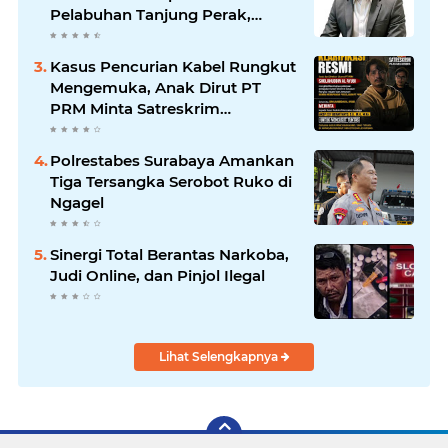
Pelabuhan Tanjung Perak,
Pimpinan Redaksi
HarianMataBerita.com
Kasus Pencurian Kabel Rungkut
Sampaikan Ucapan Selamat
Mengemuka, Anak Dirut PT
PRM Minta Satreskrim
Polrestabes Surabaya Usut
Hingga Tuntas
Polrestabes Surabaya Amankan
Tiga Tersangka Serobot Ruko di
Ngagel
Sinergi Total Berantas Narkoba,
Judi Online, dan Pinjol Ilegal
Lihat Selengkapnya