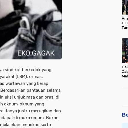
Ama
HLF
Tun
Ne
Dal
ya sindikat berkedok yang
Gab
Mal
rakat (LSM), ormas,
Ama
tas wartawan yang kerap
Bal
. Berdasarkan pantauan selama
, aksi unjuk rasa dan orasi di
leh oknum-oknum yang
ealitanya justru merugikan dan
Be
ndapat di muka umum. Bukan
 melainkan menekan serta