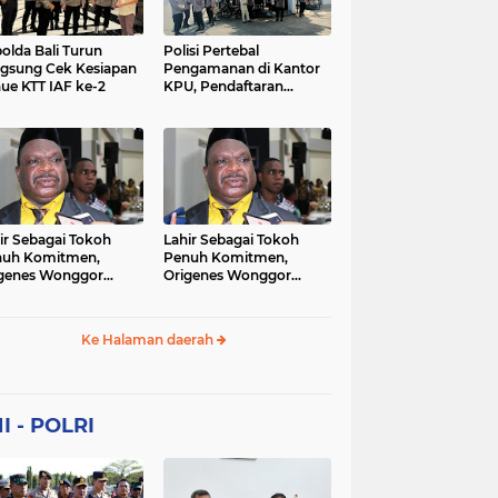
Sekolah
soaial
sosial
peristiwa
pertanian
olda Bali Turun
Polisi Pertebal
gsung Cek Kesiapan
Pengamanan di Kantor
ue KTT IAF ke-2
KPU, Pendaftaran
polri
polrii
polris
polusi
Paslon Pilkada di
Tulungagung
sialisasi
tajuk editorial
tni
Berlangsung Kondusif
ir Sebagai Tokoh
Lahir Sebagai Tokoh
nuh Komitmen,
Penuh Komitmen,
genes Wonggor
Origenes Wonggor
ib Terpilih Kembali
Wajib Terpilih Kembali
i Ketua DPRP Papua
Jadi Ketua DPRP Papua
at
Barat
Ke Halaman daerah
I - POLRI