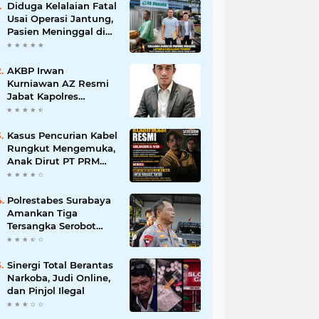
Diduga Kelalaian Fatal
Usai Operasi Jantung,
Pasien Meninggal di
Ruang ICU, Keluarga
Tuntut RSUD dr.
Soewandhie
AKBP Irwan
Bertanggung Jawab
Kurniawan AZ Resmi
Jabat Kapolres
Pelabuhan Tanjung
Perak, Pimpinan
Redaksi
Kasus Pencurian Kabel
HarianMataBerita.com
Rungkut Mengemuka,
Sampaikan Ucapan
Anak Dirut PT PRM
Selamat
Minta Satreskrim
Polrestabes Surabaya
Usut Hingga Tuntas
Polrestabes Surabaya
Amankan Tiga
Tersangka Serobot
Ruko di Ngagel
Sinergi Total Berantas
Narkoba, Judi Online,
dan Pinjol Ilegal