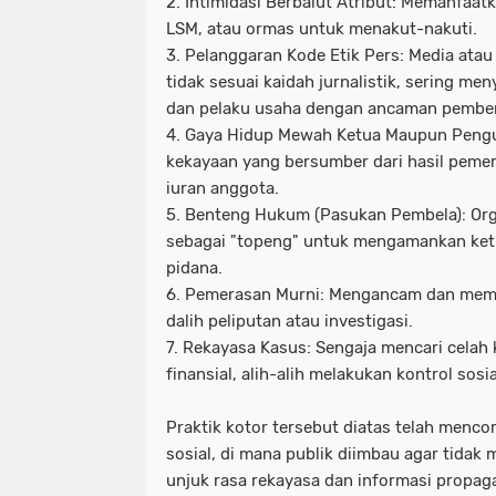
2. Intimidasi Berbalut Atribut: Memanfaat
LSM, atau ormas untuk menakut-nakuti.
3. Pelanggaran Kode Etik Pers: Media at
tidak sesuai kaidah jurnalistik, sering me
dan pelaku usaha dengan ancaman pember
4. Gaya Hidup Mewah Ketua Maupun Peng
kekayaan yang bersumber dari hasil peme
iuran anggota.
5. Benteng Hukum (Pasukan Pembela): Org
sebagai "topeng" untuk mengamankan ketu
pidana.
6. Pemerasan Murni: Mengancam dan mem
dalih peliputan atau investigasi.
7. Rekayasa Kasus: Sengaja mencari celah
finansial, alih-alih melakukan kontrol sosi
Praktik kotor tersebut diatas telah menc
sosial, di mana publik diimbau agar tidak 
unjuk rasa rekayasa dan informasi propa