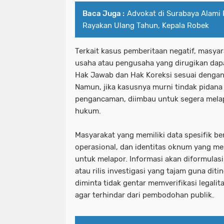
Baca Juga :
Advokat di Surabaya Alami
Rayakan Ulang Tahun, Kepala Robek
Terkait kasus pemberitaan negatif, masyar
usaha atau pengusaha yang dirugikan d
Hak Jawab dan Hak Koreksi sesuai dengan
Namun, jika kasusnya murni tindak pidan
pengancaman, diimbau untuk segera mela
hukum.
Masyarakat yang memiliki data spesifik be
operasional, dan identitas oknum yang me
untuk melapor. Informasi akan diformulas
atau rilis investigasi yang tajam guna diti
diminta tidak gentar memverifikasi legalit
agar terhindar dari pembodohan publik.