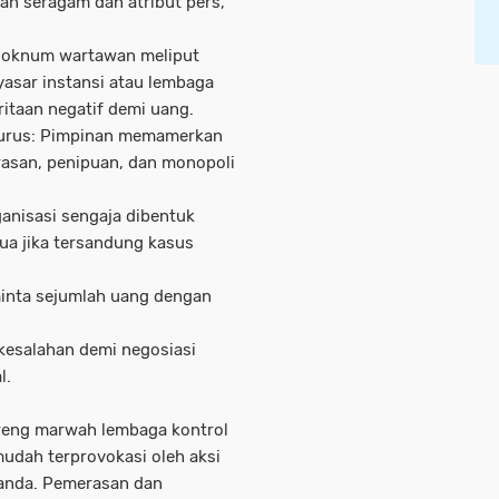
kan seragam dan atribut pers,
au oknum wartawan meliput
nyasar instansi atau lembaga
itaan negatif demi uang.
urus: Pimpinan memamerkan
rasan, penipuan, dan monopoli
anisasi sengaja dibentuk
a jika tersandung kasus
inta sejumlah uang dengan
 kesalahan demi negosiasi
al.
oreng marwah lembaga kontrol
mudah terprovokasi oleh aksi
ganda. Pemerasan dan