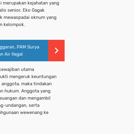
asi merupakan kejahatan yang
lis senior, Eko Gagak
uk mewaspadai oknum yang
an kelompok.
nggaran, PAM Surya
Air Ilegal
 kewajiban utama
bukti mengeruk keuntungan
 anggota, maka tindakan
ran hukum. Anggota yang
 keuangan dan mengambil
ng-undangan, serta
lahgunaan wewenang ke