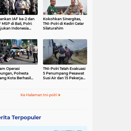
nkan IAF ke-2 dan
Kokohkan Sinergitas,
 MSP di Bali, Polri:
TNI-Polri di Kediri Gelar
jukan Indonesia
Silaturahim
gara Aman
am Operasi
TNI-Polri Telah Evakuasi
ungan, Polresta
5 Penumpang Pesawat
ang Kota Berhasil
Susi Air dan 15 Pekerja
nkan 18 Pelaku
Bangunan yang
ap Liar
Disandera KKB
Ke Halaman tni-polri
rita Terpopuler