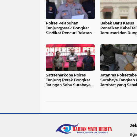
Polres Pelabuhan
Babak Baru Kasus
Tanjungperak Bongkar
Penarikan Kabel Te
Sindikat Pencuri Belasan
Jemursari dan Run
Unit AC, Empat Tersangka
Industri, Sat Tipikor
Diamankan
Polrestabes Suraba
Ambil Alih Penang
Satresnarkoba Polres
Jatanras Polrestabe
Tanjung Perak Bongkar
Surabaya Tangkap 
Jaringan Sabu Surabaya,
Jambret yang Seba
Sita 292,93 Gram Sabu
Korban Meninggal 
Jel
#ge