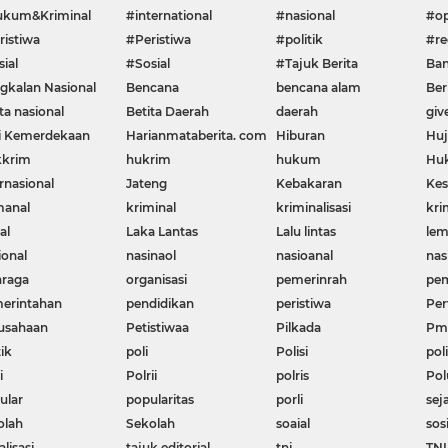
kum&Kriminal
#international
#nasional
#op
ristiwa
#Peristiwa
#politik
#re
ial
#Sosial
#Tajuk Berita
Ban
gkalan Nasional
Bencana
bencana alam
Ber
ta nasional
Betita Daerah
daerah
giv
i Kemerdekaan
Harianmataberita. com
Hiburan
Huj
krim
hukrim
hukum
Huk
rnasional
Jateng
Kebakaran
Kes
manal
kriminal
kriminalisasi
kri
al
Laka Lantas
Lalu lintas
le
ional
nasinaol
nasioanal
nas
hraga
organisasi
pemerinrah
pem
erintahan
pendidikan
peristiwa
Per
usahaan
Petistiwaa
Pilkada
Pme
ik
poli
Polisi
poli
i
Polrii
polris
Pol
ular
popularitas
porli
sej
olah
Sekolah
soaial
sos
alisasi
tajuk editorial
tni
TNI