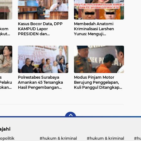
Kasus Bocor Data, DPP
Membedah Anatomi
lkom
KAMPUD Lapor
Kriminalisasi Larshen
gkut
PRESIDEN dan
Yunus: Menguji
MENPANRB: Cabut WBK
Kedigdayaan Hukum atas
ya
BPN Bandar Lampung
Sandiwara Penguasa
anan
Pekanbaru
s
Polrestabes Surabaya
Modus Pinjam Motor
Pelaku
Amankan 45 Tersangka
Berujung Penggelapan,
bkan
Hasil Pengembangan
Kuli Panggul Ditangkap
Dunia
Penyidikan Kasus Siber
Polisi
Internasional
ajahi
opolitik
#hukum & kriminal
#hukum & kriminal
#h