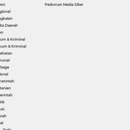
ini
Pedoman Media Siber
gional
gkalan
ita Daerah
en
um & Kriminal
um & Kriminal
ehatan
munal
mbaga
ional
erintah
tanian
rintah
tik
usi
arah
ial
 - Polri