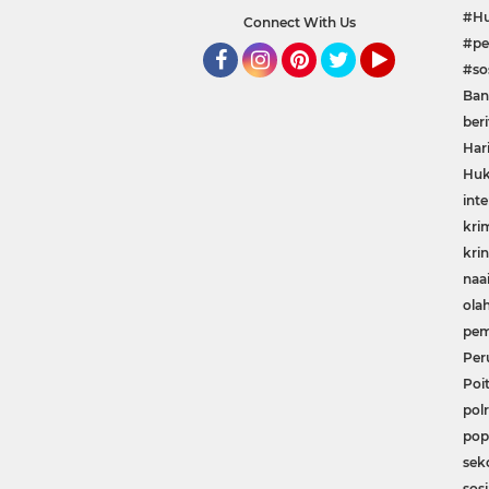
#Hu
Connect With Us
#pe
#sos
Facebook
Instagram
Pinterest
Twitter
YouTube
Ban
beri
Har
Huk
inte
kri
krin
naa
ola
pem
Per
Poit
polr
pop
sek
sosi