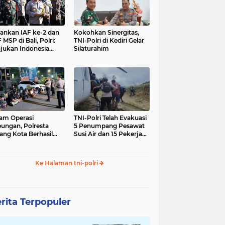
nkan IAF ke-2 dan
Kokohkan Sinergitas,
 MSP di Bali, Polri:
TNI-Polri di Kediri Gelar
jukan Indonesia
Silaturahim
gara Aman
am Operasi
TNI-Polri Telah Evakuasi
ungan, Polresta
5 Penumpang Pesawat
ang Kota Berhasil
Susi Air dan 15 Pekerja
nkan 18 Pelaku
Bangunan yang
ap Liar
Disandera KKB
Ke Halaman tni-polri
rita Terpopuler