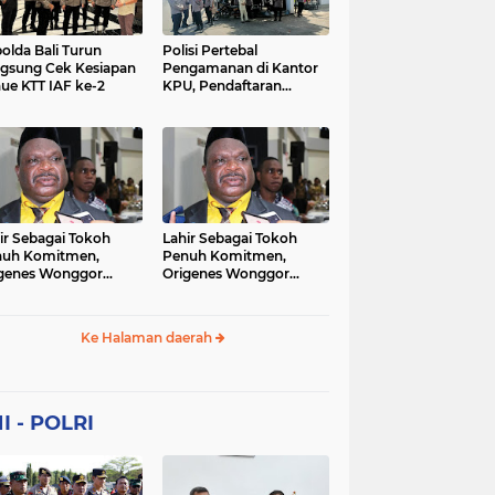
Sekolah
soaial
sosial
peristiwa
pertanian
olda Bali Turun
Polisi Pertebal
gsung Cek Kesiapan
Pengamanan di Kantor
ue KTT IAF ke-2
KPU, Pendaftaran
polri
polrii
polris
polusi
Paslon Pilkada di
Tulungagung
sialisasi
tajuk editorial
tni
Berlangsung Kondusif
ir Sebagai Tokoh
Lahir Sebagai Tokoh
nuh Komitmen,
Penuh Komitmen,
genes Wonggor
Origenes Wonggor
ib Terpilih Kembali
Wajib Terpilih Kembali
i Ketua DPRP Papua
Jadi Ketua DPRP Papua
at
Barat
Ke Halaman daerah
I - POLRI