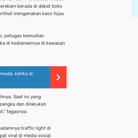
 terekam berada di dekat boks
 terlihat mengenakan kaos hijau
gi, petugas kemudian
ka di kediamannya di kawasan
muda, ketika di
hnya. Saat ini yang
rsangka dan dilakukan
t," tegasnya.
damnya traffic light di
 viral di media sosial.