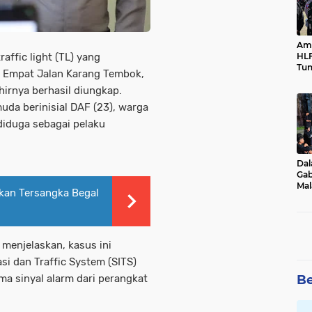
Ama
HLF
ffic light (TL) yang
Tun
g Empat Jalan Karang Tembok,
Ne
hirnya berhasil diungkap.
a berinisial DAF (23), warga
iduga sebagai pelaku
Dal
Gab
Mal
nkan Tersangka Begal
Ama
Bal
menjelaskan, kasus ini
si dan Traffic System (SITS)
Be
a sinyal alarm dari perangkat