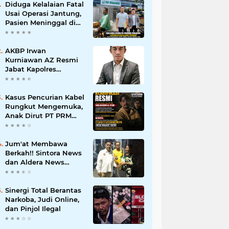
Diduga Kelalaian Fatal
Usai Operasi Jantung,
Pasien Meninggal di
Ruang ICU, Keluarga
Tuntut RSUD dr.
Soewandhie
AKBP Irwan
Bertanggung Jawab
Kurniawan AZ Resmi
Jabat Kapolres
Pelabuhan Tanjung
Perak, Pimpinan
Redaksi
Kasus Pencurian Kabel
HarianMataBerita.com
Rungkut Mengemuka,
Sampaikan Ucapan
Anak Dirut PT PRM
Selamat
Minta Satreskrim
Polrestabes Surabaya
Usut Hingga Tuntas
Jum'at Membawa
Berkah!! Sintora News
dan Aldera News
Ringankan Beban
Warga Bangkitkan
Pelaku UMKM
Sinergi Total Berantas
Narkoba, Judi Online,
dan Pinjol Ilegal