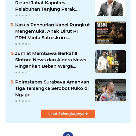
Resmi Jabat Kapolres
Pelabuhan Tanjung Perak,
Pimpinan Redaksi
HarianMataBerita.com
Kasus Pencurian Kabel Rungkut
Sampaikan Ucapan Selamat
Mengemuka, Anak Dirut PT
PRM Minta Satreskrim
Polrestabes Surabaya Usut
Hingga Tuntas
Jum'at Membawa Berkah!!
Sintora News dan Aldera News
Ringankan Beban Warga
Bangkitkan Pelaku UMKM
Polrestabes Surabaya Amankan
Tiga Tersangka Serobot Ruko di
Ngagel
Lihat Selengkapnya