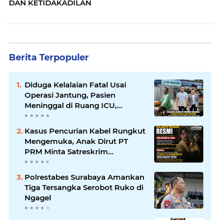
DAN KETIDAKADILAN
Berita Terpopuler
Diduga Kelalaian Fatal Usai
Operasi Jantung, Pasien
Meninggal di Ruang ICU,
Keluarga Tuntut RSUD dr.
Soewandhie Bertanggung
Kasus Pencurian Kabel Rungkut
Jawab
Mengemuka, Anak Dirut PT
PRM Minta Satreskrim
Polrestabes Surabaya Usut
Hingga Tuntas
Polrestabes Surabaya Amankan
Tiga Tersangka Serobot Ruko di
Ngagel