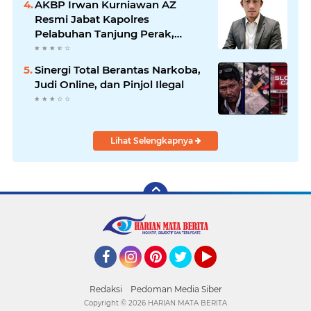
AKBP Irwan Kurniawan AZ
Resmi Jabat Kapolres
Pelabuhan Tanjung Perak,
Pimpinan Redaksi
HarianMataBerita.com
Sinergi Total Berantas Narkoba,
Sampaikan Ucapan Selamat
Judi Online, dan Pinjol Ilegal
Lihat Selengkapnya
Facebook
Instagram
Pinterest
Twitter
YouTube
Redaksi
Pedoman Media Siber
Copyright ©
2026 HARIAN MATA BERITA