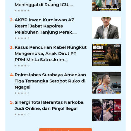
Meninggal di Ruang ICU,
Keluarga Tuntut RSUD dr.
Soewandhie Bertanggung
AKBP Irwan Kurniawan AZ
Jawab
Resmi Jabat Kapolres
Pelabuhan Tanjung Perak,
Pimpinan Redaksi
HarianMataBerita.com
Kasus Pencurian Kabel Rungkut
Sampaikan Ucapan Selamat
Mengemuka, Anak Dirut PT
PRM Minta Satreskrim
Polrestabes Surabaya Usut
Hingga Tuntas
Polrestabes Surabaya Amankan
Tiga Tersangka Serobot Ruko di
Ngagel
Sinergi Total Berantas Narkoba,
Judi Online, dan Pinjol Ilegal