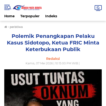
Home
Terpopuler
Indeks
›
peristiwa
Polemik Penangkapan Pelaku
Kasus Sidotopo, Ketua FRIC Minta
Keterbukaan Publik
Redaksi
Kamis, 07 Mei 2026 | 10:15:00 PM WIB |