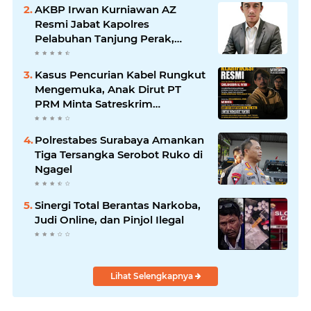
Soewandhie Bertanggung
AKBP Irwan Kurniawan AZ
Jawab
Resmi Jabat Kapolres
Pelabuhan Tanjung Perak,
Pimpinan Redaksi
HarianMataBerita.com
Kasus Pencurian Kabel Rungkut
Sampaikan Ucapan Selamat
Mengemuka, Anak Dirut PT
PRM Minta Satreskrim
Polrestabes Surabaya Usut
Hingga Tuntas
Polrestabes Surabaya Amankan
Tiga Tersangka Serobot Ruko di
Ngagel
Sinergi Total Berantas Narkoba,
Judi Online, dan Pinjol Ilegal
Lihat Selengkapnya