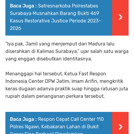
Baca Juga :
Satresnarkoba Polrestabes
Surabaya Musnahkan Barang Bukti 469
Kasus Restorative Justice Periode 2023–
2026
“Iya pak, Jamil yang menjemput dari Madura lalu
diserahkan di Kalimas Surabaya,” ujar salah satu warga
yang enggan disebutkan identitasnya.
Menanggapi hal tersebut, Ketua Fast Respon
Indonesia Center DPW Jatim, Imam Arifin, mengkritik
keras dugaan adanya praktik suap hingga ratusan juta
rupiah dalam penanganan perkara tersebut.
Baca Juga :
Respon Cepat Call Center 110
Polres Ngawi, Kebakaran Lahan di Bukit