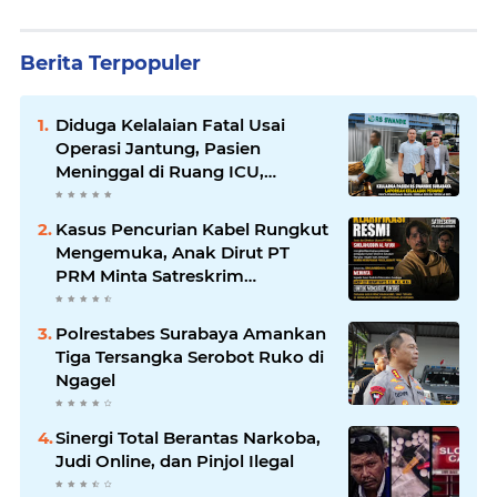
Berita Terpopuler
Diduga Kelalaian Fatal Usai
Operasi Jantung, Pasien
Meninggal di Ruang ICU,
Keluarga Tuntut RSUD dr.
Soewandhie Bertanggung
Kasus Pencurian Kabel Rungkut
Jawab
Mengemuka, Anak Dirut PT
PRM Minta Satreskrim
Polrestabes Surabaya Usut
Hingga Tuntas
Polrestabes Surabaya Amankan
Tiga Tersangka Serobot Ruko di
Ngagel
Sinergi Total Berantas Narkoba,
Judi Online, dan Pinjol Ilegal