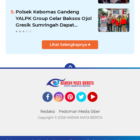
Polsek Kebomas Gandeng
YALPK Group Gelar Baksos Ojol
Gresik Sumringah Dapat
Sembako dan BBM Gratis
Lihat Selengkapnya
Facebook
Instagram
Pinterest
Twitter
YouTube
Redaksi
Pedoman Media Siber
Copyright ©
2026 HARIAN MATA BERITA