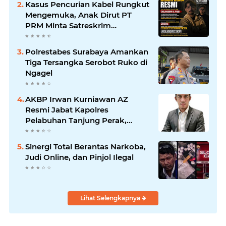
Kasus Pencurian Kabel Rungkut
Jawab
Mengemuka, Anak Dirut PT
PRM Minta Satreskrim
Polrestabes Surabaya Usut
Hingga Tuntas
Polrestabes Surabaya Amankan
Tiga Tersangka Serobot Ruko di
Ngagel
AKBP Irwan Kurniawan AZ
Resmi Jabat Kapolres
Pelabuhan Tanjung Perak,
Pimpinan Redaksi
HarianMataBerita.com
Sinergi Total Berantas Narkoba,
Sampaikan Ucapan Selamat
Judi Online, dan Pinjol Ilegal
Lihat Selengkapnya