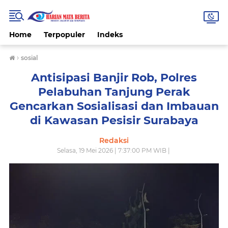
Home
Terpopuler
Indeks
›
sosial
Antisipasi Banjir Rob, Polres
Pelabuhan Tanjung Perak
Gencarkan Sosialisasi dan Imbauan
di Kawasan Pesisir Surabaya
Redaksi
Selasa, 19 Mei 2026 | 7:37:00 PM WIB |