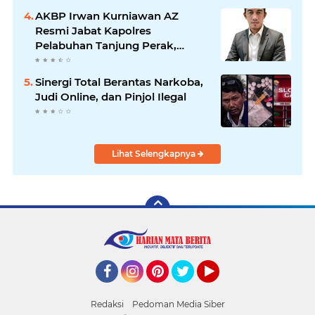
AKBP Irwan Kurniawan AZ
Resmi Jabat Kapolres
Pelabuhan Tanjung Perak,
Pimpinan Redaksi
HarianMataBerita.com
Sinergi Total Berantas Narkoba,
Sampaikan Ucapan Selamat
Judi Online, dan Pinjol Ilegal
Lihat Selengkapnya
Facebook
Instagram
Pinterest
Twitter
YouTube
Redaksi
Pedoman Media Siber