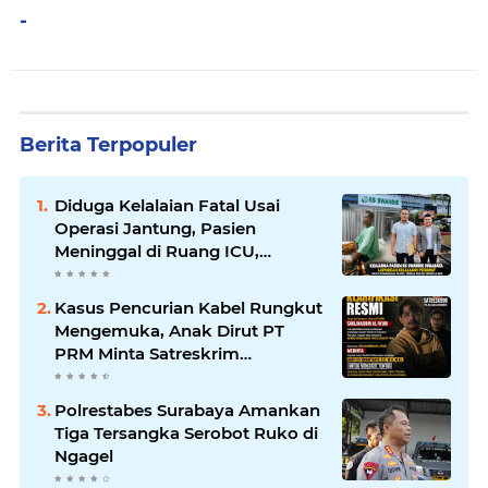
-
Berita Terpopuler
Diduga Kelalaian Fatal Usai
Operasi Jantung, Pasien
Meninggal di Ruang ICU,
Keluarga Tuntut RSUD dr.
Soewandhie Bertanggung
Kasus Pencurian Kabel Rungkut
Jawab
Mengemuka, Anak Dirut PT
PRM Minta Satreskrim
Polrestabes Surabaya Usut
Hingga Tuntas
Polrestabes Surabaya Amankan
Tiga Tersangka Serobot Ruko di
Ngagel