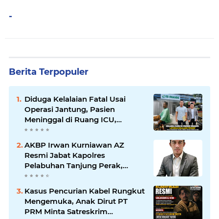
-
Berita Terpopuler
Diduga Kelalaian Fatal Usai
Operasi Jantung, Pasien
Meninggal di Ruang ICU,
Keluarga Tuntut RSUD dr.
Soewandhie Bertanggung
AKBP Irwan Kurniawan AZ
Jawab
Resmi Jabat Kapolres
Pelabuhan Tanjung Perak,
Pimpinan Redaksi
HarianMataBerita.com
Kasus Pencurian Kabel Rungkut
Sampaikan Ucapan Selamat
Mengemuka, Anak Dirut PT
PRM Minta Satreskrim