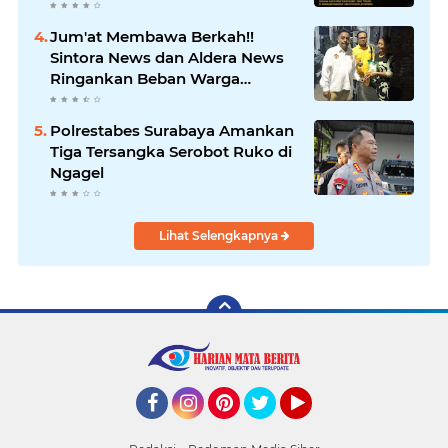
Polrestabes Surabaya Usut
Hingga Tuntas
Jum'at Membawa Berkah!!
Sintora News dan Aldera News
Ringankan Beban Warga
Bangkitkan Pelaku UMKM
Polrestabes Surabaya Amankan
Tiga Tersangka Serobot Ruko di
Ngagel
Lihat Selengkapnya
Facebook
Instagram
Pinterest
Twitter
YouTube