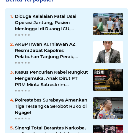
Diduga Kelalaian Fatal Usai
Operasi Jantung, Pasien
Meninggal di Ruang ICU,
Keluarga Tuntut RSUD dr.
Soewandhie Bertanggung
AKBP Irwan Kurniawan AZ
Jawab
Resmi Jabat Kapolres
Pelabuhan Tanjung Perak,
Pimpinan Redaksi
HarianMataBerita.com
Kasus Pencurian Kabel Rungkut
Sampaikan Ucapan Selamat
Mengemuka, Anak Dirut PT
PRM Minta Satreskrim
Polrestabes Surabaya Usut
Hingga Tuntas
Polrestabes Surabaya Amankan
Tiga Tersangka Serobot Ruko di
Ngagel
Sinergi Total Berantas Narkoba,