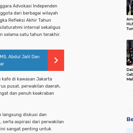
ggara Advokasi Independen
ggota dari berbagai wilayah
Ama
ka Refleksi Akhir Tahun
HLF
ilaturahmi internal sekaligus
Tun
Ne
n selama satu tahun terakhir.
MS, Abdul Jalil Dan
ar
Dal
Gab
 kafe di kawasan Jakarta
Mal
Ama
rus pusat, perwakilan daerah,
Bal
angat dan penuh keakraban
 langsung diskusi dan
Be
serta aspirasi dari perwakilan
ini sangat penting untuk