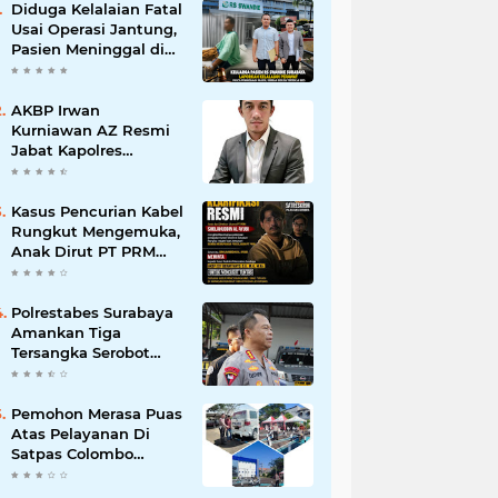
Diduga Kelalaian Fatal
Usai Operasi Jantung,
Pasien Meninggal di
Ruang ICU, Keluarga
Tuntut RSUD dr.
Soewandhie
AKBP Irwan
Bertanggung Jawab
Kurniawan AZ Resmi
Jabat Kapolres
Pelabuhan Tanjung
Perak, Pimpinan
Redaksi
Kasus Pencurian Kabel
HarianMataBerita.com
Rungkut Mengemuka,
Sampaikan Ucapan
Anak Dirut PT PRM
Selamat
Minta Satreskrim
Polrestabes Surabaya
Usut Hingga Tuntas
Polrestabes Surabaya
Amankan Tiga
Tersangka Serobot
Ruko di Ngagel
Pemohon Merasa Puas
Atas Pelayanan Di
Satpas Colombo
Surabaya