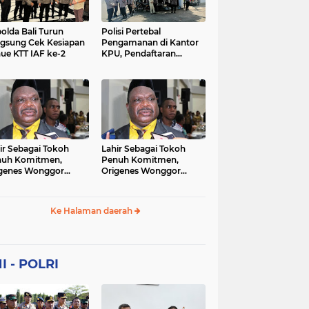
Sekolah
soaial
sosial
peristiwa
pertanian
olda Bali Turun
Polisi Pertebal
gsung Cek Kesiapan
Pengamanan di Kantor
ue KTT IAF ke-2
KPU, Pendaftaran
polri
polrii
polris
polusi
Paslon Pilkada di
Tulungagung
sialisasi
tajuk editorial
tni
Berlangsung Kondusif
ir Sebagai Tokoh
Lahir Sebagai Tokoh
nuh Komitmen,
Penuh Komitmen,
genes Wonggor
Origenes Wonggor
ib Terpilih Kembali
Wajib Terpilih Kembali
i Ketua DPRP Papua
Jadi Ketua DPRP Papua
at
Barat
Ke Halaman daerah
I - POLRI