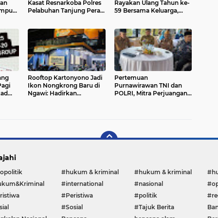
ian
Kasat Resnarkoba Polres
Rayakan Ulang Tahun ke-
ampu
Pelabuhan Tanjung Perak
59 Bersama Keluarga,
Perkuat Sinergi
Sahabat, dan Mitra
Pemberantasan Narkoba
ang
Rooftop Kartonyono Jadi
Pertemuan
Pagi
Ikon Nongkrong Baru di
Purnawirawan TNI dan
kad
Ngawi: Hadirkan
POLRI, Mitra Perjuangan
isme
Playstation, Biliar, Spot
dan Ormas Putra-Putri
Instagrammable hingga
KB TNI dan POLRI
Kuliner Murah Meriah
ajahi
opolitik
#hukum & kriminal
#hukum & kriminal
#h
kum&Kriminal
#international
#nasional
#op
ristiwa
#Peristiwa
#politik
#re
ial
#Sosial
#Tajuk Berita
Ban