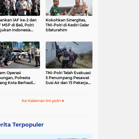
nkan IAF ke-2 dan
Kokohkan Sinergitas,
 MSP di Bali, Polri:
TNI-Polri di Kediri Gelar
jukan Indonesia
Silaturahim
gara Aman
am Operasi
TNI-Polri Telah Evakuasi
ungan, Polresta
5 Penumpang Pesawat
ang Kota Berhasil
Susi Air dan 15 Pekerja
nkan 18 Pelaku
Bangunan yang
ap Liar
Disandera KKB
Ke Halaman tni-polri
rita Terpopuler