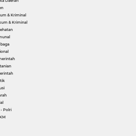
ita Daerah
en
um & Kriminal
um & Kriminal
ehatan
munal
mbaga
ional
erintah
tanian
rintah
tik
usi
arah
ial
 - Polri
KM