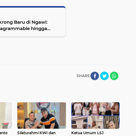
rong Baru di Ngawi:
nstagrammable hingga
SHARE
anto
Silaturahmi KWI dan
Ketua Umum LSJ