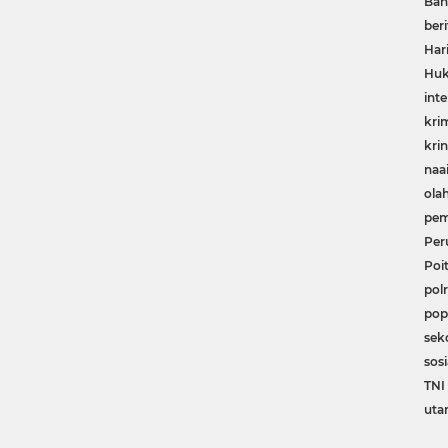
Ban
beri
Har
Huk
inte
kri
krin
naa
ola
pem
Per
Poit
polr
pop
sek
sosi
TNI 
uta