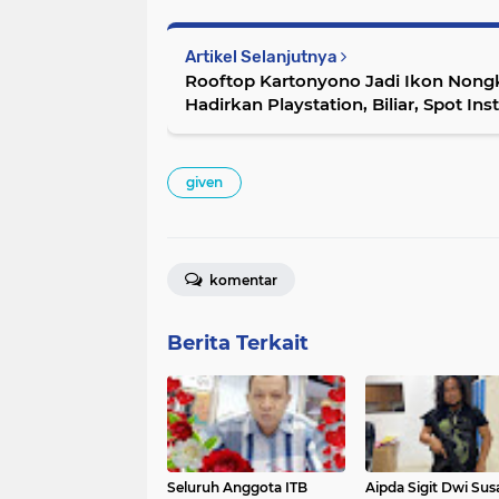
Artikel Selanjutnya
Rooftop Kartonyono Jadi Ikon Nongk
Hadirkan Playstation, Biliar, Spot I
Kuliner Murah Meriah
given
komentar
Berita Terkait
Seluruh Anggota ITB
Aipda Sigit Dwi Sus