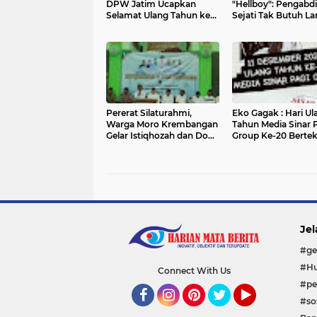
DPW Jatim Ucapkan
"Hellboy": Pengabd
Selamat Ulang Tahun ke-
Sejati Tak Butuh L
47 untuk Tonny Tilamo
Sorot
Ketua DPW Jatim
Pererat Silaturahmi,
Eko Gagak : Hari Ul
Warga Moro Krembangan
Tahun Media Sinar 
Gelar Istiqhozah dan Doa
Group Ke-20 Berte
Bersama di Awal Tahun
Memperkuat Optim
Jel
#ge
#Hu
Connect With Us
#pe
#sos
Facebook
Instagram
Pinterest
Twitter
YouTube