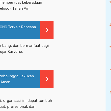
 memperkuat keberadaan
elosok Tanah Air.
ONO Terkait Rencana
embang, dan bermanfaat bagi
ujar Karyono.
robolinggo Lakukan
k Aman
 organisasi ini dapat tumbuh
at, profesional, dan