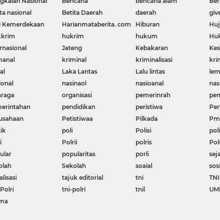
gkalan Nasional
Bencana
bencana alam
Ber
ta nasional
Betita Daerah
daerah
giv
i Kemerdekaan
Harianmataberita. com
Hiburan
Huj
krim
hukrim
hukum
Huk
rnasional
Jateng
Kebakaran
Kes
manal
kriminal
kriminalisasi
kri
al
Laka Lantas
Lalu lintas
le
ional
nasinaol
nasioanal
nas
hraga
organisasi
pemerinrah
pem
erintahan
pendidikan
peristiwa
Per
usahaan
Petistiwaa
Pilkada
Pme
ik
poli
Polisi
poli
i
Polrii
polris
Pol
ular
popularitas
porli
sej
olah
Sekolah
soaial
sos
alisasi
tajuk editorial
tni
TNI
Polri
tni-polri
tnil
UM
ma