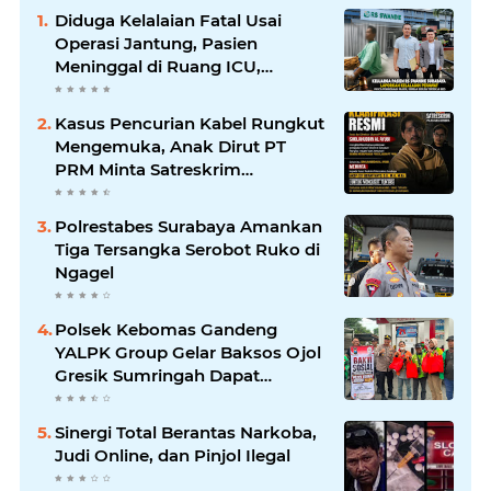
Diduga Kelalaian Fatal Usai
Operasi Jantung, Pasien
Meninggal di Ruang ICU,
Keluarga Tuntut RSUD dr.
Soewandhie Bertanggung
Kasus Pencurian Kabel Rungkut
Jawab
Mengemuka, Anak Dirut PT
PRM Minta Satreskrim
Polrestabes Surabaya Usut
Hingga Tuntas
Polrestabes Surabaya Amankan
Tiga Tersangka Serobot Ruko di
Ngagel
Polsek Kebomas Gandeng
YALPK Group Gelar Baksos Ojol
Gresik Sumringah Dapat
Sembako dan BBM Gratis
Sinergi Total Berantas Narkoba,
Judi Online, dan Pinjol Ilegal