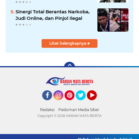
Pimpinan Redaksi
HarianMataBerita.com
Sinergi Total Berantas Narkoba,
Sampaikan Ucapan Selamat
Judi Online, dan Pinjol Ilegal
Lihat Selengkapnya
Facebook
Instagram
Pinterest
Twitter
YouTube
Redaksi
Pedoman Media Siber
Copyright ©
2026 HARIAN MATA BERITA