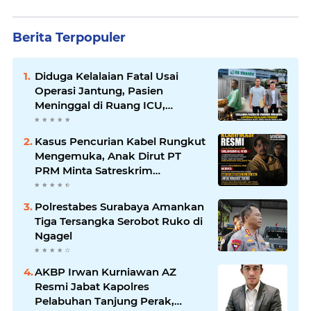
Berita Terpopuler
Diduga Kelalaian Fatal Usai
Operasi Jantung, Pasien
Meninggal di Ruang ICU,
Keluarga Tuntut RSUD dr.
Soewandhie Bertanggung
Kasus Pencurian Kabel Rungkut
Jawab
Mengemuka, Anak Dirut PT
PRM Minta Satreskrim
Polrestabes Surabaya Usut
Hingga Tuntas
Polrestabes Surabaya Amankan
Tiga Tersangka Serobot Ruko di
Ngagel
AKBP Irwan Kurniawan AZ
Resmi Jabat Kapolres
Pelabuhan Tanjung Perak,