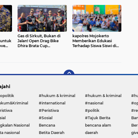
Pahlawan
Gas di Sirkuit, Bukan di
kapolres Mojokerto
 untuk
Jalan! Open Drag Bike
Memberikan Edukasi
ove
Dhira Brata Cup
Terhadap Siswa Siswi di
gital
Championship 2026
Sekolah Bahaya Narkoba
Resmi Dibuka di
dan Vape
Samarinda dalam Rangka
Hari Bhayangkara ke-80
ajahi
opolitik
#hukum & kriminal
#hukum & kriminal
#h
kum&Kriminal
#international
#nasional
#op
ristiwa
#Peristiwa
#politik
#re
ial
#Sosial
#Tajuk Berita
Ban
gkalan Nasional
Bencana
bencana alam
Ber
ta nasional
Betita Daerah
daerah
giv