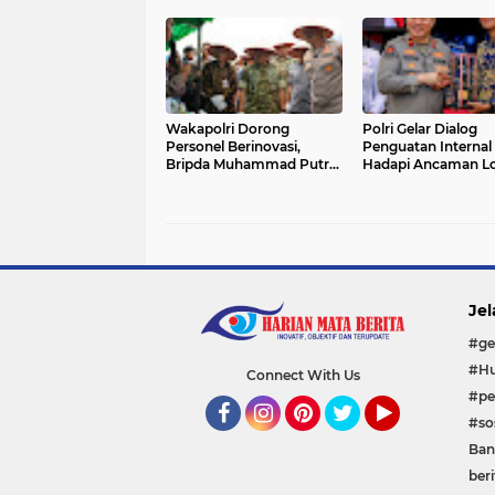
Wakapolri Dorong
Polri Gelar Dialog
Personel Berinovasi,
Penguatan Internal
Bripda Muhammad Putra
Hadapi Ancaman L
Aulia Jadi Contoh Nyata
Scamming di Era Di
Jel
#ge
#Hu
Connect With Us
#pe
#sos
Facebook
Instagram
Pinterest
Twitter
YouTube
Ban
beri