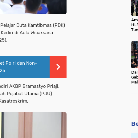
Ama
HLF
i Pelajar Duta Kamtibmas (PDK)
Tun
Kediri di Aula Wicaksana
Ne
25).
let Polri dan Non-
025
Dal
Gab
Mal
diri AKBP Bramastyo Priaji,
Ama
Bal
mlah Pejabat Utama (PJU)
 Kasatreskrim,
Be