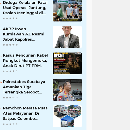
Diduga Kelalaian Fatal
Usai Operasi Jantung,
Pasien Meninggal di
Ruang ICU, Keluarga
Tuntut RSUD dr.
Soewandhie
AKBP Irwan
Bertanggung Jawab
Kurniawan AZ Resmi
Jabat Kapolres
Pelabuhan Tanjung
Perak, Pimpinan
Redaksi
Kasus Pencurian Kabel
HarianMataBerita.com
Rungkut Mengemuka,
Sampaikan Ucapan
Anak Dirut PT PRM
Selamat
Minta Satreskrim
Polrestabes Surabaya
Usut Hingga Tuntas
Polrestabes Surabaya
Amankan Tiga
Tersangka Serobot
Ruko di Ngagel
Pemohon Merasa Puas
Atas Pelayanan Di
Satpas Colombo
Surabaya