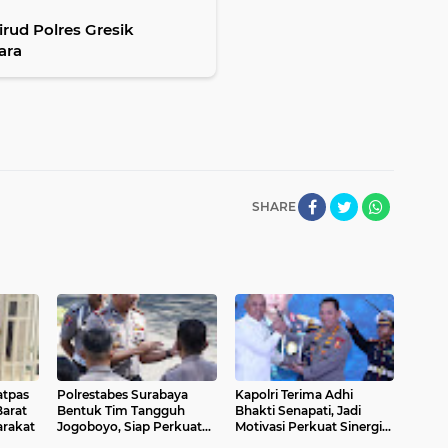
irud Polres Gresik
ara
SHARE
atpas
Polrestabes Surabaya
Kapolri Terima Adhi
Barat
Bentuk Tim Tangguh
Bhakti Senapati, Jadi
arakat
Jogoboyo, Siap Perkuat
Motivasi Perkuat Sinergi
Pengamanan Kota
Keamanan Siber