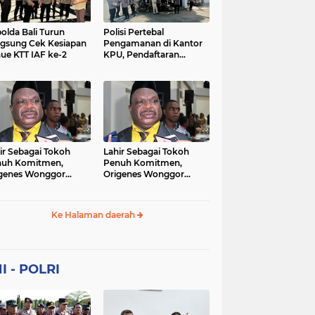
Sekolah
soaial
sosial
peristiwa
pertanian
olda Bali Turun
Polisi Pertebal
gsung Cek Kesiapan
Pengamanan di Kantor
ue KTT IAF ke-2
KPU, Pendaftaran
polri
polrii
polris
polusi
Paslon Pilkada di
Tulungagung
sialisasi
tajuk editorial
tni
Berlangsung Kondusif
ir Sebagai Tokoh
Lahir Sebagai Tokoh
nuh Komitmen,
Penuh Komitmen,
genes Wonggor
Origenes Wonggor
ib Terpilih Kembali
Wajib Terpilih Kembali
i Ketua DPRP Papua
Jadi Ketua DPRP Papua
at
Barat
Ke Halaman daerah
I - POLRI