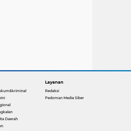
Layanan
ukum&kriminal
Redaksi
ini
Pedoman Media Siber
gional
gkalan
ita Daerah
en