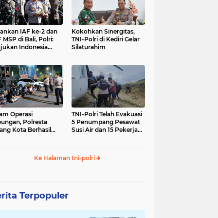
nkan IAF ke-2 dan
Kokohkan Sinergitas,
 MSP di Bali, Polri:
TNI-Polri di Kediri Gelar
jukan Indonesia
Silaturahim
gara Aman
am Operasi
TNI-Polri Telah Evakuasi
ungan, Polresta
5 Penumpang Pesawat
ang Kota Berhasil
Susi Air dan 15 Pekerja
nkan 18 Pelaku
Bangunan yang
ap Liar
Disandera KKB
Ke Halaman tni-polri
rita Terpopuler