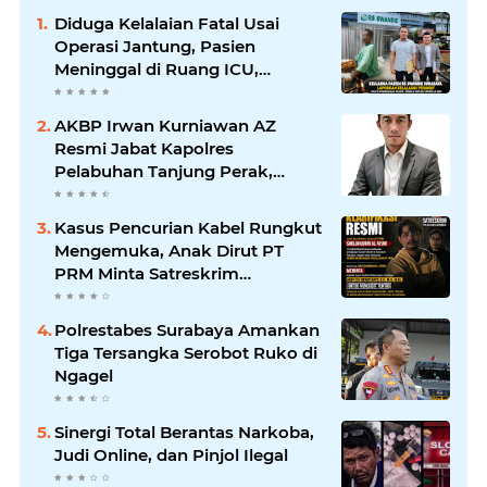
Diduga Kelalaian Fatal Usai
Operasi Jantung, Pasien
Meninggal di Ruang ICU,
Keluarga Tuntut RSUD dr.
Soewandhie Bertanggung
AKBP Irwan Kurniawan AZ
Jawab
Resmi Jabat Kapolres
Pelabuhan Tanjung Perak,
Pimpinan Redaksi
HarianMataBerita.com
Kasus Pencurian Kabel Rungkut
Sampaikan Ucapan Selamat
Mengemuka, Anak Dirut PT
PRM Minta Satreskrim
Polrestabes Surabaya Usut
Hingga Tuntas
Polrestabes Surabaya Amankan
Tiga Tersangka Serobot Ruko di
Ngagel
Sinergi Total Berantas Narkoba,
Judi Online, dan Pinjol Ilegal