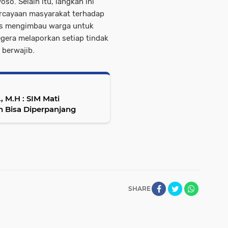
o. Selain itu, langkah ini
rcayaan masyarakat terhadap
rus mengimbau warga untuk
segera melaporkan setiap tindak
 berwajib.
, M.H : SIM Mati
h Bisa Diperpanjang
SHARE