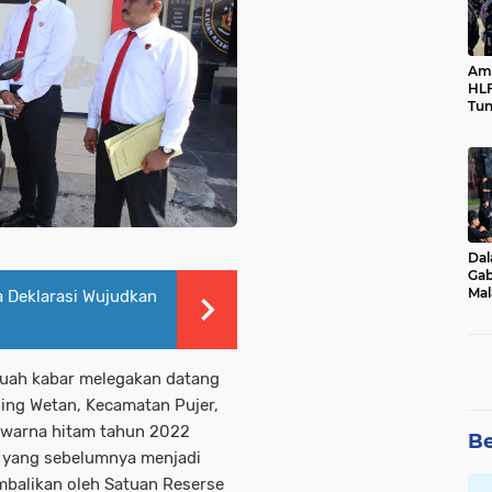
Ama
HLF
Tun
Ne
Dal
Gab
Mal
 Deklarasi Wujudkan
Ama
Bal
uah kabar melegakan datang
ing Wetan, Kecamatan Pujer,
warna hitam tahun 2022
Be
 yang sebelumnya menjadi
embalikan oleh Satuan Reserse