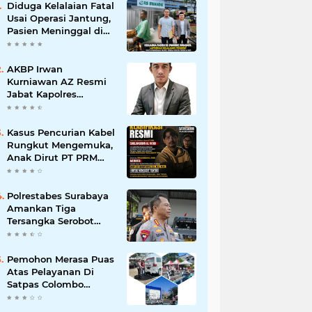
Diduga Kelalaian Fatal
Usai Operasi Jantung,
Pasien Meninggal di
Ruang ICU, Keluarga
Tuntut RSUD dr.
Soewandhie
AKBP Irwan
Bertanggung Jawab
Kurniawan AZ Resmi
Jabat Kapolres
Pelabuhan Tanjung
Perak, Pimpinan
Redaksi
Kasus Pencurian Kabel
HarianMataBerita.com
Rungkut Mengemuka,
Sampaikan Ucapan
Anak Dirut PT PRM
Selamat
Minta Satreskrim
Polrestabes Surabaya
Usut Hingga Tuntas
Polrestabes Surabaya
Amankan Tiga
Tersangka Serobot
Ruko di Ngagel
Pemohon Merasa Puas
Atas Pelayanan Di
Satpas Colombo
Surabaya