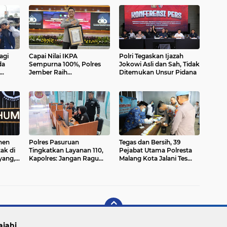
agi
Capai Nilai IKPA
Polri Tegaskan Ijazah
da
Sempurna 100%, Polres
Jokowi Asli dan Sah, Tidak
Jember Raih
Ditemukan Unsur Pidana
Penghargaan dari Kapolri
nen
Polres Pasuruan
Tegas dan Bersih, 39
ak di
Tingkatkan Layanan 110,
Pejabat Utama Polresta
yang,
Kapolres: Jangan Ragu
Malang Kota Jalani Tes
Lapor, Identitas Anda
Urine Usai Upacara
Dilindungi
Kebangkitan Nasional
ajahi