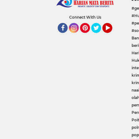
#ge
#Hu
Connect With Us
#pe
#sos
Facebook
Instagram
Pinterest
Twitter
YouTube
Ban
beri
Har
Huk
inte
kri
krin
naa
ola
pem
Per
Poit
polr
pop