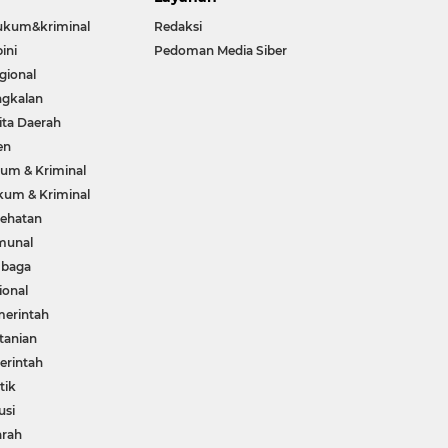
ukum&kriminal
Redaksi
ini
Pedoman Media Siber
gional
gkalan
ita Daerah
en
um & Kriminal
um & Kriminal
ehatan
munal
mbaga
ional
erintah
tanian
rintah
tik
usi
arah