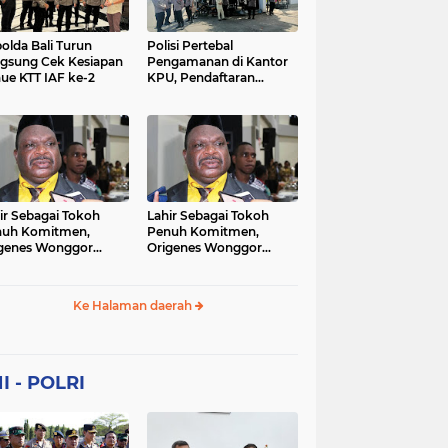
Sekolah
soaial
sosial
peristiwa
pertanian
olda Bali Turun
Polisi Pertebal
gsung Cek Kesiapan
Pengamanan di Kantor
ue KTT IAF ke-2
KPU, Pendaftaran
polri
polrii
polris
polusi
Paslon Pilkada di
Tulungagung
sialisasi
tajuk editorial
tni
Berlangsung Kondusif
ir Sebagai Tokoh
Lahir Sebagai Tokoh
nuh Komitmen,
Penuh Komitmen,
genes Wonggor
Origenes Wonggor
ib Terpilih Kembali
Wajib Terpilih Kembali
i Ketua DPRP Papua
Jadi Ketua DPRP Papua
at
Barat
Ke Halaman daerah
I - POLRI