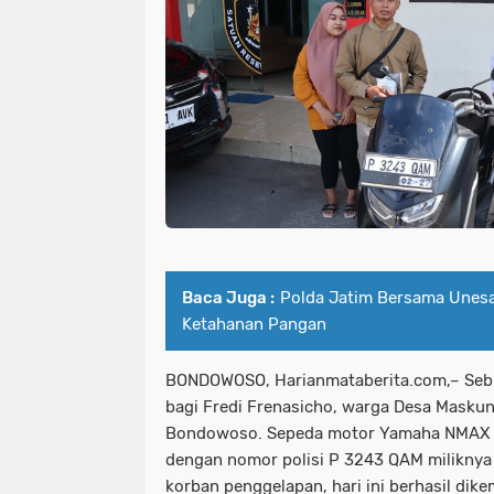
Baca Juga :
Polda Jatim Bersama Unesa
Ketahanan Pangan
BONDOWOSO, Harianmataberita.com,– Seb
bagi Fredi Frenasicho, warga Desa Maskun
Bondowoso. Sepeda motor Yamaha NMAX 
dengan nomor polisi P 3243 QAM miliknya
korban penggelapan, hari ini berhasil dik