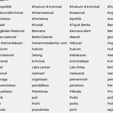
opolitik
#hukum & kriminal
#hukum & kriminal
#h
kum&Kriminal
#international
#nasional
#op
ristiwa
#Peristiwa
#politik
#re
ial
#Sosial
#Tajuk Berita
Ban
gkalan Nasional
Bencana
bencana alam
Ber
ta nasional
Betita Daerah
daerah
giv
i Kemerdekaan
Harianmataberita. com
Hiburan
Huj
krim
hukrim
hukum
Huk
rnasional
Jateng
Kebakaran
Kes
manal
kriminal
kriminalisasi
kri
al
Laka Lantas
Lalu lintas
le
ional
nasinaol
nasioanal
nas
hraga
organisasi
pemerinrah
pem
erintahan
pendidikan
peristiwa
Per
usahaan
Petistiwaa
Pilkada
Pme
ik
poli
Polisi
poli
i
Polrii
polris
Pol
ular
popularitas
porli
sej