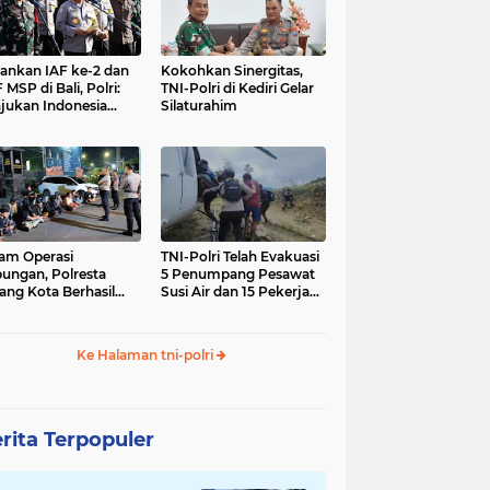
nkan IAF ke-2 dan
Kokohkan Sinergitas,
 MSP di Bali, Polri:
TNI-Polri di Kediri Gelar
jukan Indonesia
Silaturahim
gara Aman
am Operasi
TNI-Polri Telah Evakuasi
ungan, Polresta
5 Penumpang Pesawat
ang Kota Berhasil
Susi Air dan 15 Pekerja
nkan 18 Pelaku
Bangunan yang
ap Liar
Disandera KKB
Ke Halaman tni-polri
rita Terpopuler