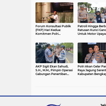
Forum Konsultasi Publik
Patroli Hingga Berb
(FKP) Hari Kedua:
Ratusan Kunci Gan
Komitmen Polri
Untuk Motor Upaya
Tingkatkan Integritas dan
Polres Bangkalan
Keterbukaan melalui SPI
Wujudkan Zero
Curanmor
AKP Sigit Ekan Sahudi,
Polri Akan Gelar Pa
S.H., M.M., Pimpin Operasi
Raya Jagung Serent
Gabungan Penertiban
Kabupaten Bengka
Administrasi dan Pajak
Kalbar
Kendaraan
Jel