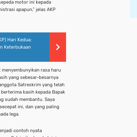
epeda motor ini kepada
istrasi apapun," jelas AKP
KP) Hari Kedua:
an Keterbukaan
at menyembunyikan rasa haru
asih yang sebesar-besarnya
nggota Satreskrim yang telah
n berterima kasih kepada Bapak
ang sudah membantu. Saya
ecepat ini, dan yang paling
nada lega.
enjadi contoh nyata