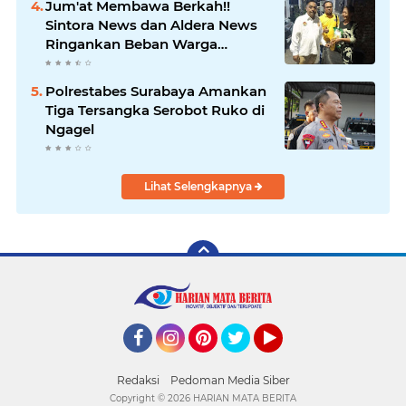
Jum'at Membawa Berkah!!
Sintora News dan Aldera News
Ringankan Beban Warga
Bangkitkan Pelaku UMKM
Polrestabes Surabaya Amankan
Tiga Tersangka Serobot Ruko di
Ngagel
Lihat Selengkapnya
Facebook
Instagram
Pinterest
Twitter
YouTube
Redaksi
Pedoman Media Siber
Copyright ©
2026 HARIAN MATA BERITA