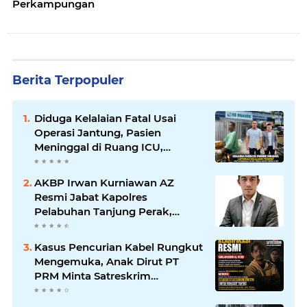
Perkampungan
Berita Terpopuler
Diduga Kelalaian Fatal Usai
Operasi Jantung, Pasien
Meninggal di Ruang ICU,
Keluarga Tuntut RSUD dr.
Soewandhie Bertanggung
AKBP Irwan Kurniawan AZ
Jawab
Resmi Jabat Kapolres
Pelabuhan Tanjung Perak,
Pimpinan Redaksi
HarianMataBerita.com
Kasus Pencurian Kabel Rungkut
Sampaikan Ucapan Selamat
Mengemuka, Anak Dirut PT
PRM Minta Satreskrim
Polrestabes Surabaya Usut
Hingga Tuntas