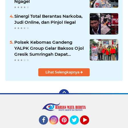
Ngagel
Sinergi Total Berantas Narkoba,
Judi Online, dan Pinjol Ilegal
Polsek Kebomas Gandeng
YALPK Group Gelar Baksos Ojol
Gresik Sumringah Dapat
Sembako dan BBM Gratis
Lihat Selengkapnya
Facebook
Instagram
Pinterest
Twitter
YouTube