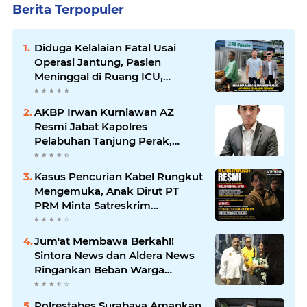
Berita Terpopuler
Diduga Kelalaian Fatal Usai
Operasi Jantung, Pasien
Meninggal di Ruang ICU,
Keluarga Tuntut RSUD dr.
Soewandhie Bertanggung
AKBP Irwan Kurniawan AZ
Jawab
Resmi Jabat Kapolres
Pelabuhan Tanjung Perak,
Pimpinan Redaksi
HarianMataBerita.com
Kasus Pencurian Kabel Rungkut
Sampaikan Ucapan Selamat
Mengemuka, Anak Dirut PT
PRM Minta Satreskrim
Polrestabes Surabaya Usut
Hingga Tuntas
Jum'at Membawa Berkah!!
Sintora News dan Aldera News
Ringankan Beban Warga
Bangkitkan Pelaku UMKM
Polrestabes Surabaya Amankan