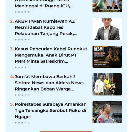
Meninggal di Ruang ICU,
Keluarga Tuntut RSUD dr.
Soewandhie Bertanggung
AKBP Irwan Kurniawan AZ
Jawab
Resmi Jabat Kapolres
Pelabuhan Tanjung Perak,
Pimpinan Redaksi
HarianMataBerita.com
Kasus Pencurian Kabel Rungkut
Sampaikan Ucapan Selamat
Mengemuka, Anak Dirut PT
PRM Minta Satreskrim
Polrestabes Surabaya Usut
Hingga Tuntas
Jum'at Membawa Berkah!!
Sintora News dan Aldera News
Ringankan Beban Warga
Bangkitkan Pelaku UMKM
Polrestabes Surabaya Amankan
Tiga Tersangka Serobot Ruko di
Ngagel