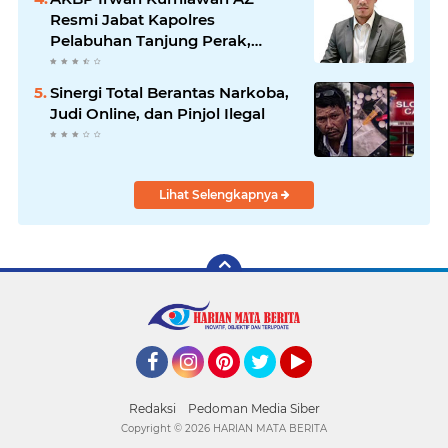
Resmi Jabat Kapolres
Pelabuhan Tanjung Perak,
Pimpinan Redaksi
HarianMataBerita.com
Sinergi Total Berantas Narkoba,
Sampaikan Ucapan Selamat
Judi Online, dan Pinjol Ilegal
Lihat Selengkapnya
Facebook
Instagram
Pinterest
Twitter
YouTube
Redaksi
Pedoman Media Siber
Copyright ©
2026 HARIAN MATA BERITA