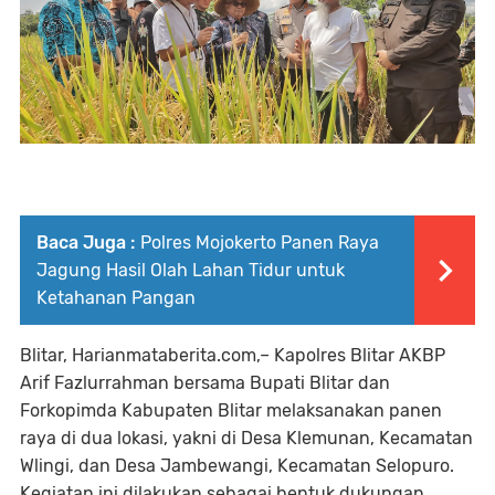
Baca Juga :
Polres Mojokerto Panen Raya
Jagung Hasil Olah Lahan Tidur untuk
Ketahanan Pangan
Blitar, Harianmataberita.com,– Kapolres Blitar AKBP
Arif Fazlurrahman bersama Bupati Blitar dan
Forkopimda Kabupaten Blitar melaksanakan panen
raya di dua lokasi, yakni di Desa Klemunan, Kecamatan
Wlingi, dan Desa Jambewangi, Kecamatan Selopuro.
Kegiatan ini dilakukan sebagai bentuk dukungan