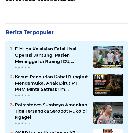
Berita Terpopuler
Diduga Kelalaian Fatal Usai
Operasi Jantung, Pasien
Meninggal di Ruang ICU,
Keluarga Tuntut RSUD dr.
Soewandhie Bertanggung
Kasus Pencurian Kabel Rungkut
Jawab
Mengemuka, Anak Dirut PT
PRM Minta Satreskrim
Polrestabes Surabaya Usut
Hingga Tuntas
Polrestabes Surabaya Amankan
Tiga Tersangka Serobot Ruko di
Ngagel
AKBP Irwan Kurniawan AZ