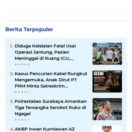
Berita Terpopuler
Diduga Kelalaian Fatal Usai
Operasi Jantung, Pasien
Meninggal di Ruang ICU,
Keluarga Tuntut RSUD dr.
Soewandhie Bertanggung
Kasus Pencurian Kabel Rungkut
Jawab
Mengemuka, Anak Dirut PT
PRM Minta Satreskrim
Polrestabes Surabaya Usut
Hingga Tuntas
Polrestabes Surabaya Amankan
Tiga Tersangka Serobot Ruko di
Ngagel
AKBP Irwan Kurniawan AZ