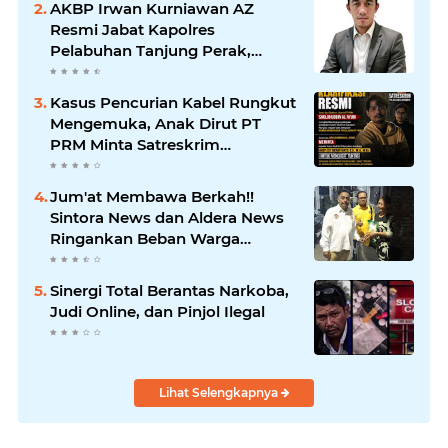
AKBP Irwan Kurniawan AZ
Jawab
Resmi Jabat Kapolres
Pelabuhan Tanjung Perak,
Pimpinan Redaksi
HarianMataBerita.com
Kasus Pencurian Kabel Rungkut
Sampaikan Ucapan Selamat
Mengemuka, Anak Dirut PT
PRM Minta Satreskrim
Polrestabes Surabaya Usut
Hingga Tuntas
Jum'at Membawa Berkah!!
Sintora News dan Aldera News
Ringankan Beban Warga
Bangkitkan Pelaku UMKM
Sinergi Total Berantas Narkoba,
Judi Online, dan Pinjol Ilegal
Lihat Selengkapnya