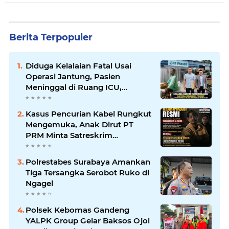
Berita Terpopuler
Diduga Kelalaian Fatal Usai
Operasi Jantung, Pasien
Meninggal di Ruang ICU,
Keluarga Tuntut RSUD dr.
Soewandhie Bertanggung
Kasus Pencurian Kabel Rungkut
Jawab
Mengemuka, Anak Dirut PT
PRM Minta Satreskrim
Polrestabes Surabaya Usut
Hingga Tuntas
Polrestabes Surabaya Amankan
Tiga Tersangka Serobot Ruko di
Ngagel
Polsek Kebomas Gandeng
YALPK Group Gelar Baksos Ojol