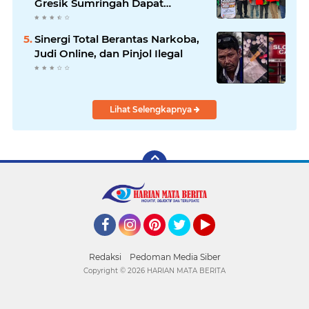
Gresik Sumringah Dapat
Sembako dan BBM Gratis
Sinergi Total Berantas Narkoba,
Judi Online, dan Pinjol Ilegal
Lihat Selengkapnya
Facebook
Instagram
Pinterest
Twitter
YouTube
Redaksi
Pedoman Media Siber
Copyright ©
2026 HARIAN MATA BERITA