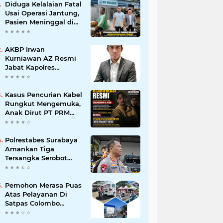
Diduga Kelalaian Fatal
Usai Operasi Jantung,
Pasien Meninggal di
Ruang ICU, Keluarga
Tuntut RSUD dr.
Soewandhie
AKBP Irwan
Bertanggung Jawab
Kurniawan AZ Resmi
Jabat Kapolres
Pelabuhan Tanjung
Perak, Pimpinan
Redaksi
Kasus Pencurian Kabel
HarianMataBerita.com
Rungkut Mengemuka,
Sampaikan Ucapan
Anak Dirut PT PRM
Selamat
Minta Satreskrim
Polrestabes Surabaya
Usut Hingga Tuntas
Polrestabes Surabaya
Amankan Tiga
Tersangka Serobot
Ruko di Ngagel
Pemohon Merasa Puas
Atas Pelayanan Di
Satpas Colombo
Surabaya