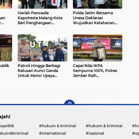
Harlah Pancasila
Polda Jatim Bersama
nan
Kapolresta Malang Kota
Unesa Deklarasi
r
Beri Penghargaan
Wujudkan Ketahanan
ga
Anggota Berprestasi dan
Pangan
Warga Masyarakat yang
Bantu Ungkap TPPO
ublik
Patroli Hingga Berbagi
Capai Nilai IKPA
Ratusan Kunci Ganda
Sempurna 100%, Polres
Untuk Motor Upaya
Jember Raih
as dan
Polres Bangkalan
Penghargaan dari Kapolri
i SPI
Wujudkan Zero
Curanmor
ajahi
opolitik
#hukum & kriminal
#hukum & kriminal
#h
kum&Kriminal
#international
#nasional
#op