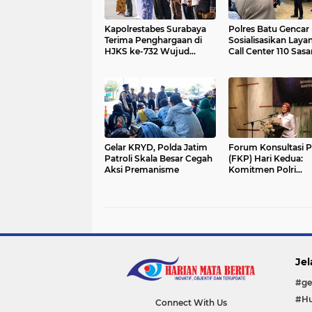
Kapolrestabes Surabaya
Polres Batu Gencar
Terima Penghargaan di
Sosialisasikan Laya
HJKS ke-732 Wujud
Call Center 110 Sasa
Dedikasi Jogo Suroboyo
Lokasi Wisata Hing
Perkampungan
Gelar KRYD, Polda Jatim
Forum Konsultasi P
Patroli Skala Besar Cegah
(FKP) Hari Kedua:
Aksi Premanisme
Komitmen Polri
Tingkatkan Integrit
Keterbukaan melalu
Jel
#ge
#Hu
Connect With Us