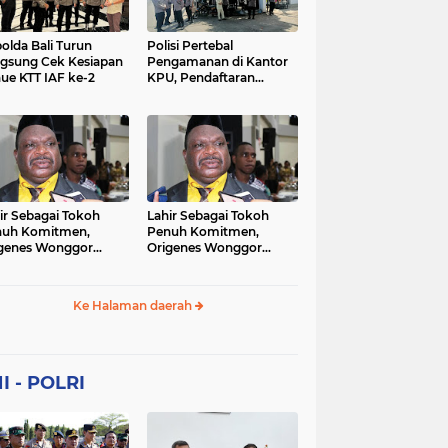
Sekolah
soaial
sosial
peristiwa
pertanian
olda Bali Turun
Polisi Pertebal
gsung Cek Kesiapan
Pengamanan di Kantor
ue KTT IAF ke-2
KPU, Pendaftaran
polri
polrii
polris
polusi
Paslon Pilkada di
Tulungagung
sialisasi
tajuk editorial
tni
Berlangsung Kondusif
ir Sebagai Tokoh
Lahir Sebagai Tokoh
nuh Komitmen,
Penuh Komitmen,
genes Wonggor
Origenes Wonggor
ib Terpilih Kembali
Wajib Terpilih Kembali
i Ketua DPRP Papua
Jadi Ketua DPRP Papua
at
Barat
Ke Halaman daerah
I - POLRI