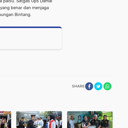
a palsu. Satgas Ops Damai
 yang benar dan menjaga
nungan Bintang.
SHARE