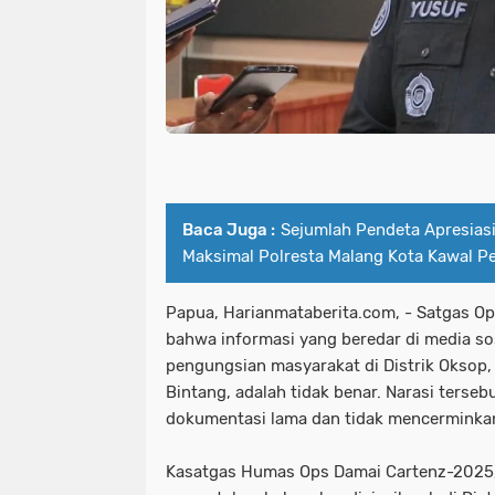
Baca Juga :
Sejumlah Pendeta Apresia
Maksimal Polresta Malang Kota Kawal P
Papua, Harianmataberita.com, - Satgas O
bahwa informasi yang beredar di media so
pengungsian masyarakat di Distrik Okso
Bintang, adalah tidak benar. Narasi terse
dokumentasi lama dan tidak mencerminkan
Kasatgas Humas Ops Damai Cartenz-2025,