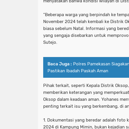
menyatakan bahwa kondisi wilayah di Distr
“Beberapa warga yang berpindah ke tempa
November 2024 telah kembali ke Distrik Ok
biasa sebelum Natal. Informasi yang bereda
yang sengaja disebarkan untuk memprovoka
Sutejo.
Baca Juga :
Polres Pamekasan Siagakan 
Pastikan Ibadah Paskah Aman
Pihak terkait, seperti Kepala Distrik Oksop
memberikan keterangan yang memperkuat f
Oksop dalam keadaan aman. Yohanes men
penting terkait isu yang berkembang, di a
1. Dokumentasi yang beredar adalah foto 
2024 di Kampung Mimin, bukan kejadian sa