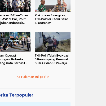
nkan IAF ke-2 dan
Kokohkan Sinergitas,
 MSP di Bali, Polri:
TNI-Polri di Kediri Gelar
jukan Indonesia
Silaturahim
gara Aman
am Operasi
TNI-Polri Telah Evakuasi
ungan, Polresta
5 Penumpang Pesawat
ang Kota Berhasil
Susi Air dan 15 Pekerja
nkan 18 Pelaku
Bangunan yang
ap Liar
Disandera KKB
Ke Halaman tni-polri
rita Terpopuler