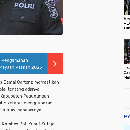
Ama
HLF
Tun
Ne
si Pengamanan
erayaan Paskah 2025
Dal
Gab
Mal
ps Damai Cartenz memastikan
Ama
Bal
sial tentang adanya
p, Kabupaten Pegunungan
but diketahui menggunakan
 situasi sebenarnya.
Be
 Kombes Pol. Yusuf Sutejo,