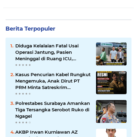
Berita Terpopuler
Diduga Kelalaian Fatal Usai
Operasi Jantung, Pasien
Meninggal di Ruang ICU,
Keluarga Tuntut RSUD dr.
Soewandhie Bertanggung
Kasus Pencurian Kabel Rungkut
Jawab
Mengemuka, Anak Dirut PT
PRM Minta Satreskrim
Polrestabes Surabaya Usut
Hingga Tuntas
Polrestabes Surabaya Amankan
Tiga Tersangka Serobot Ruko di
Ngagel
AKBP Irwan Kurniawan AZ