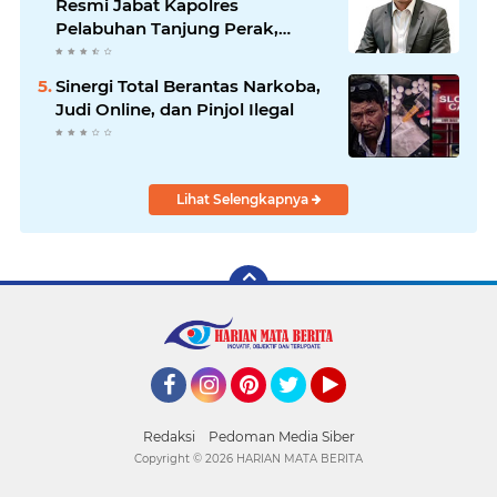
Resmi Jabat Kapolres
Pelabuhan Tanjung Perak,
Pimpinan Redaksi
HarianMataBerita.com
Sinergi Total Berantas Narkoba,
Sampaikan Ucapan Selamat
Judi Online, dan Pinjol Ilegal
Lihat Selengkapnya
Facebook
Instagram
Pinterest
Twitter
YouTube
Redaksi
Pedoman Media Siber
Copyright ©
2026 HARIAN MATA BERITA