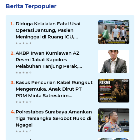
Berita Terpopuler
Diduga Kelalaian Fatal Usai
Operasi Jantung, Pasien
Meninggal di Ruang ICU,
Keluarga Tuntut RSUD dr.
Soewandhie Bertanggung
AKBP Irwan Kurniawan AZ
Jawab
Resmi Jabat Kapolres
Pelabuhan Tanjung Perak,
Pimpinan Redaksi
HarianMataBerita.com
Kasus Pencurian Kabel Rungkut
Sampaikan Ucapan Selamat
Mengemuka, Anak Dirut PT
PRM Minta Satreskrim
Polrestabes Surabaya Usut
Hingga Tuntas
Polrestabes Surabaya Amankan
Tiga Tersangka Serobot Ruko di
Ngagel