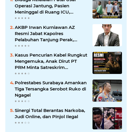
Operasi Jantung, Pasien
Meninggal di Ruang ICU,
Keluarga Tuntut RSUD dr.
Soewandhie Bertanggung
AKBP Irwan Kurniawan AZ
Jawab
Resmi Jabat Kapolres
Pelabuhan Tanjung Perak,
Pimpinan Redaksi
HarianMataBerita.com
Kasus Pencurian Kabel Rungkut
Sampaikan Ucapan Selamat
Mengemuka, Anak Dirut PT
PRM Minta Satreskrim
Polrestabes Surabaya Usut
Hingga Tuntas
Polrestabes Surabaya Amankan
Tiga Tersangka Serobot Ruko di
Ngagel
Sinergi Total Berantas Narkoba,
Judi Online, dan Pinjol Ilegal