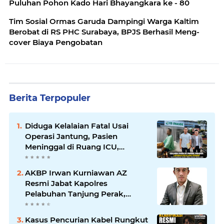
Puluhan Pohon Kado Hari Bhayangkara ke - 80
Tim Sosial Ormas Garuda Dampingi Warga Kaltim
Berobat di RS PHC Surabaya, BPJS Berhasil Meng-
cover Biaya Pengobatan
Berita Terpopuler
Diduga Kelalaian Fatal Usai
Operasi Jantung, Pasien
Meninggal di Ruang ICU,
Keluarga Tuntut RSUD dr.
Soewandhie Bertanggung
AKBP Irwan Kurniawan AZ
Jawab
Resmi Jabat Kapolres
Pelabuhan Tanjung Perak,
Pimpinan Redaksi
HarianMataBerita.com
Kasus Pencurian Kabel Rungkut