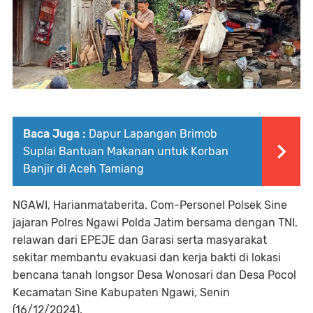
Baca Juga :
Dapur Lapangan Brimob
Suplai Bantuan Makanan untuk Korban
Banjir di Aceh Tamiang
NGAWI, Harianmataberita. Com-Personel Polsek Sine
jajaran Polres Ngawi Polda Jatim bersama dengan TNI,
relawan dari EPEJE dan Garasi serta masyarakat
sekitar membantu evakuasi dan kerja bakti di lokasi
bencana tanah longsor Desa Wonosari dan Desa Pocol
Kecamatan Sine Kabupaten Ngawi, Senin
(16/12/2024).