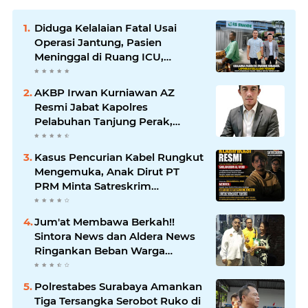
Diduga Kelalaian Fatal Usai
Operasi Jantung, Pasien
Meninggal di Ruang ICU,
Keluarga Tuntut RSUD dr.
Soewandhie Bertanggung
AKBP Irwan Kurniawan AZ
Jawab
Resmi Jabat Kapolres
Pelabuhan Tanjung Perak,
Pimpinan Redaksi
HarianMataBerita.com
Kasus Pencurian Kabel Rungkut
Sampaikan Ucapan Selamat
Mengemuka, Anak Dirut PT
PRM Minta Satreskrim
Polrestabes Surabaya Usut
Hingga Tuntas
Jum'at Membawa Berkah!!
Sintora News dan Aldera News
Ringankan Beban Warga
Bangkitkan Pelaku UMKM
Polrestabes Surabaya Amankan
Tiga Tersangka Serobot Ruko di