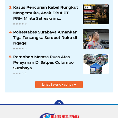
HarianMataBerita.com
Kasus Pencurian Kabel Rungkut
Sampaikan Ucapan Selamat
Mengemuka, Anak Dirut PT
PRM Minta Satreskrim
Polrestabes Surabaya Usut
Hingga Tuntas
Polrestabes Surabaya Amankan
Tiga Tersangka Serobot Ruko di
Ngagel
Pemohon Merasa Puas Atas
Pelayanan Di Satpas Colombo
Surabaya
Lihat Selengkapnya