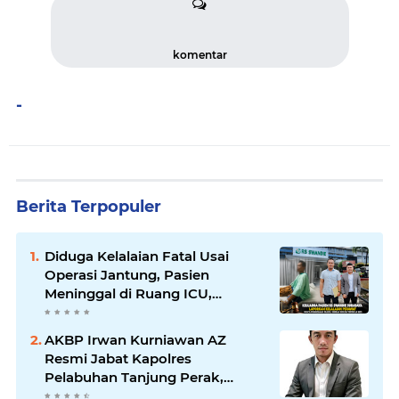
komentar
-
Berita Terpopuler
Diduga Kelalaian Fatal Usai
Operasi Jantung, Pasien
Meninggal di Ruang ICU,
Keluarga Tuntut RSUD dr.
Soewandhie Bertanggung
AKBP Irwan Kurniawan AZ
Jawab
Resmi Jabat Kapolres
Pelabuhan Tanjung Perak,
Pimpinan Redaksi